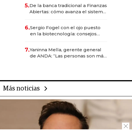
5.
De la banca tradicional a Finanzas
Abiertas: cómo avanza el sistema
financiero uruguayo
6.
Sergio Fogel con el ojo puesto
en la biotecnología: consejos
para emprendedores,
oportunidades de inversión y el
7.
Yaninna Mella, gerente general
rol de la IA
de ANDA: “Las personas son más
importantes que los problemas”
Más noticias