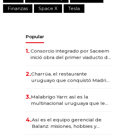
Finanzas
Space X
Tesla
Popular
1.
Consorcio integrado por Saceem
inició obra del primer viaducto de
los Accesos Este a Montevideo;
inversión total asciende a US$ 54
2.
Charrúa, el restaurante
millones
uruguayo que conquistó Madrid:
sirve 300 cubiertos diarios, agota
reservas con un mes de
3.
Malabrigo Yarn: así es la
anticipación y prepara apertura
multinacional uruguaya que le
da de tejer al mundo
4.
Así es el equipo gerencial de
Balanz: misiones, hobbies y
metas para este año