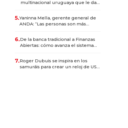
multinacional uruguaya que le da
de tejer al mundo
5.
Yaninna Mella, gerente general de
ANDA: “Las personas son más
importantes que los problemas”
6.
De la banca tradicional a Finanzas
Abiertas: cómo avanza el sistema
financiero uruguayo
7.
Roger Dubuis se inspira en los
samuráis para crear un reloj de US$
384.000