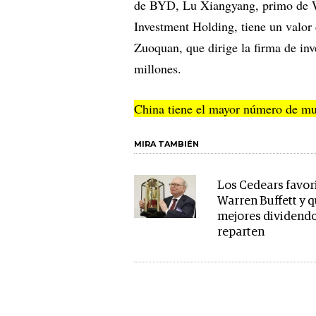
de BYD, Lu Xiangyang, primo de W
Investment Holding, tiene un valor
Zuoquan, que dirige la firma de in
millones.
China tiene el mayor número de mu
MIRA TAMBIÉN
Los Cedears favor
Warren Buffett y 
mejores dividend
reparten