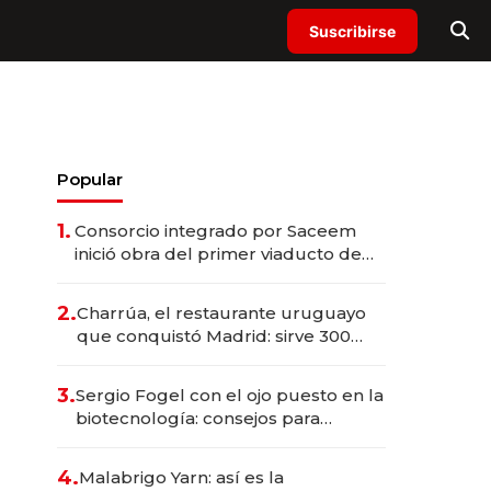
Suscribirse
Popular
1.
Consorcio integrado por Saceem
inició obra del primer viaducto de
los Accesos Este a Montevideo;
inversión total asciende a US$ 54
2.
Charrúa, el restaurante uruguayo
millones
que conquistó Madrid: sirve 300
cubiertos diarios, agota reservas
con un mes de anticipación y
3.
Sergio Fogel con el ojo puesto en la
prepara apertura
biotecnología: consejos para
emprendedores, oportunidades de
inversión y el rol de la IA
4.
Malabrigo Yarn: así es la