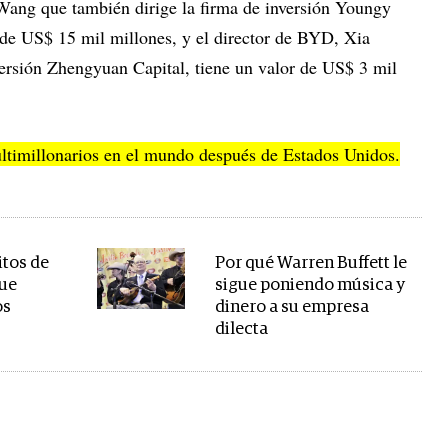
ang que también dirige la firma de inversión Youngy
 de US$ 15 mil millones, y el director de BYD, Xia
versión Zhengyuan Capital, tiene un valor de US$ 3 mil
ltimillonarios en el mundo después de Estados Unidos.
itos de
Por qué Warren Buffett le
que
sigue poniendo música y
os
dinero a su empresa
dilecta