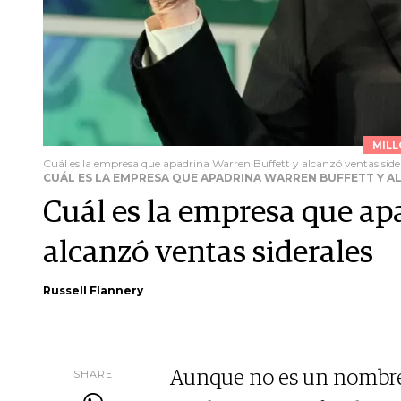
MILL
Cuál es la empresa que apadrina Warren Buffett y alcanzó ventas side
CUÁL ES LA EMPRESA QUE APADRINA WARREN BUFFETT Y A
Cuál es la empresa que ap
alcanzó ventas siderales
Russell Flannery
SHARE
Aunque no es un nombre 