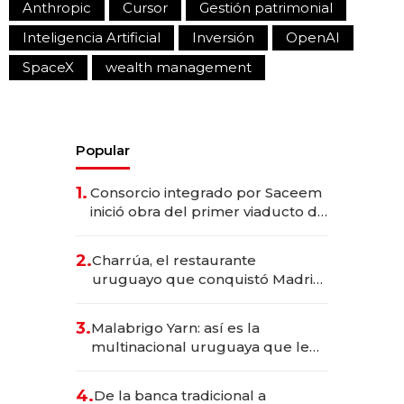
Anthropic
Cursor
Gestión patrimonial
Inteligencia Artificial
Inversión
OpenAI
SpaceX
wealth management
Popular
1.
Consorcio integrado por Saceem
inició obra del primer viaducto de
los Accesos Este a Montevideo;
inversión total asciende a US$ 54
2.
Charrúa, el restaurante
millones
uruguayo que conquistó Madrid:
sirve 300 cubiertos diarios, agota
reservas con un mes de
3.
Malabrigo Yarn: así es la
anticipación y prepara apertura
multinacional uruguaya que le
da de tejer al mundo
4.
De la banca tradicional a