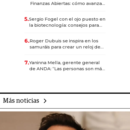
Finanzas Abiertas: cómo avanza
el sistema financiero uruguayo
5.
Sergio Fogel con el ojo puesto en
la biotecnología: consejos para
emprendedores, oportunidades
de inversión y el rol de la IA
6.
Roger Dubuis se inspira en los
samuráis para crear un reloj de
US$ 384.000
7.
Yaninna Mella, gerente general
de ANDA: “Las personas son más
importantes que los problemas”
Más noticias