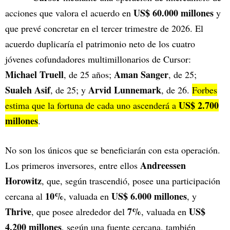
US$ 60.000 millones
acciones que valora el acuerdo en
y
que prevé concretar en el tercer trimestre de 2026. El
acuerdo duplicaría el patrimonio neto de los cuatro
jóvenes cofundadores multimillonarios de Cursor:
Michael Truell
Aman Sanger
, de 25 años;
, de 25;
Sualeh Asif
Arvid Lunnemark
, de 25; y
, de 26.
Forbes
US$ 2.700
estima que la fortuna de cada uno ascenderá a
millones
.
No son los únicos que se beneficiarán con esta operación.
Andreessen
Los primeros inversores, entre ellos
Horowitz
, que, según trascendió, posee una participación
10%
US$ 6.000 millones
cercana al
, valuada en
, y
Thrive
7%
US$
, que posee alrededor del
, valuada en
4.200 millones
, según una fuente cercana, también