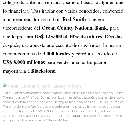
colegio durante una semana y salió a buscar a alguien que
lo financiara. Tras hablar con varios conocidos, convenció
Rod Smith
a un exentrenador de fútbol,
, que era
Ocean County National Bank
vicepresidente del
, para
US$ 125.000 al 10% de interés
que le prestara
. Décadas
después, esa apuesta adolescente dio sus frutos: la marca
3.000 locales
cuenta con más de
y cerró un acuerdo de
US$ 8.000 millones
para vender una participación
Blackstone
mayoritaria a
.
Peter Cancro empezó a hacer sándwiches en Mike's Submarines en Point
Pleasant a los 14 años. Compró el local tres años después y con el tiempo lo
convirtió en la cadena nacional Jersey Mike's, con más de 3000 sucursales.
Pero no siempre fue fácil, sobre todo a principios de invierno, cuando con
suerte podían vender 500. "Llamaba a mi hermana, Cathy, y le decía:
'Creo que voy a vender y volver a la universidad'", recuerda Cancro. "Pero
solo por un breve instante". Jersey Mike's.