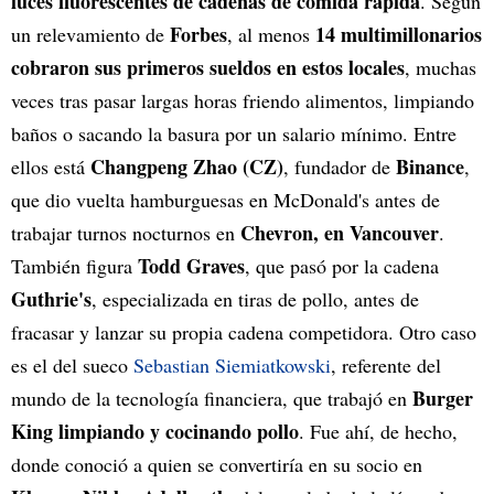
luces fluorescentes de cadenas de comida rápida
. Según
Forbes
14 multimillonarios
un relevamiento de
, al menos
cobraron sus primeros sueldos en estos locales
, muchas
veces tras pasar largas horas friendo alimentos, limpiando
baños o sacando la basura por un salario mínimo. Entre
Changpeng Zhao (CZ)
Binance
ellos está
, fundador de
,
que dio vuelta hamburguesas en McDonald's antes de
Chevron, en Vancouver
trabajar turnos nocturnos en
.
Todd Graves
También figura
, que pasó por la cadena
Guthrie's
, especializada en tiras de pollo, antes de
fracasar y lanzar su propia cadena competidora. Otro caso
es el del sueco
Sebastian Siemiatkowski
, referente del
Burger
mundo de la tecnología financiera, que trabajó en
King limpiando y cocinando pollo
. Fue ahí, de hecho,
donde conoció a quien se convertiría en su socio en