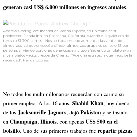
generan casi US$ 6.000 millones en ingresos anuales
.
Andrew Cherng, cofundador de Panda Express, en un stand de su
predecesor, Panda Inn, en Pasadena, California, cuando el alquiler era de
tan solo $1,300 al mes. "Nos costaba mucho aumentar las ventas de
almuerzos, así que empecé a ofrecer almuerzos grupales por solo $5 por
persona, sirviendo porciones generosas e incluso añadiendo un plato extra
si veía platos vacíos", recuerda Cherng. "Fue una estrategia que nació de la
necesidad". Panda Express.
No todos los multimillonarios recuerdan con cariño su
Shahid Khan
primer empleo. A los 16 años,
, hoy dueño
Jacksonville Jaguars
Pakistán
de los
, dejó
y se instaló
Champaign, Illinois
US$ 500 en el
en
, con apenas
bolsillo
repartir pizzas
. Uno de sus primeros trabajos fue