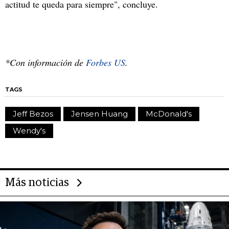
actitud te queda para siempre", concluye.
*Con información de
Forbes US
.
TAGS
Jeff Bezos
Jensen Huang
McDonald's
Wendy's
Más noticias