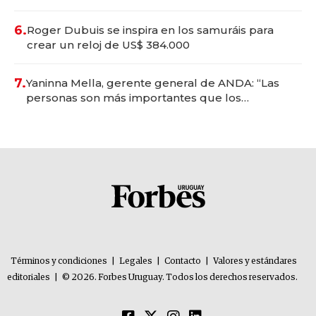
oportunidades de inversión y el rol de la IA
6.
Roger Dubuis se inspira en los samuráis para
crear un reloj de US$ 384.000
7.
Yaninna Mella, gerente general de ANDA: “Las
personas son más importantes que los
problemas”
Términos y condiciones
|
Legales
|
Contacto
|
Valores y estándares
editoriales
|
© 2026. Forbes Uruguay. Todos los derechos reservados.