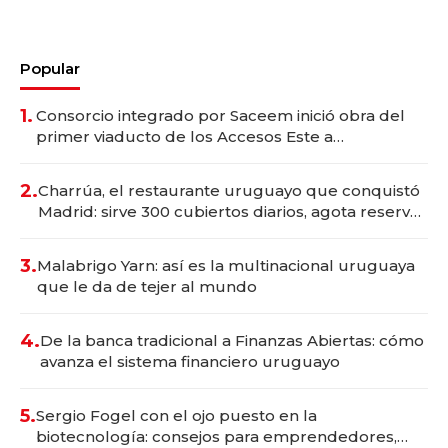
Popular
1.
Consorcio integrado por Saceem inició obra del
primer viaducto de los Accesos Este a
Montevideo; inversión total asciende a US$ 54
millones
2.
Charrúa, el restaurante uruguayo que conquistó
Madrid: sirve 300 cubiertos diarios, agota reservas
con un mes de anticipación y prepara apertura
3.
Malabrigo Yarn: así es la multinacional uruguaya
que le da de tejer al mundo
4.
De la banca tradicional a Finanzas Abiertas: cómo
avanza el sistema financiero uruguayo
5.
Sergio Fogel con el ojo puesto en la
biotecnología: consejos para emprendedores,