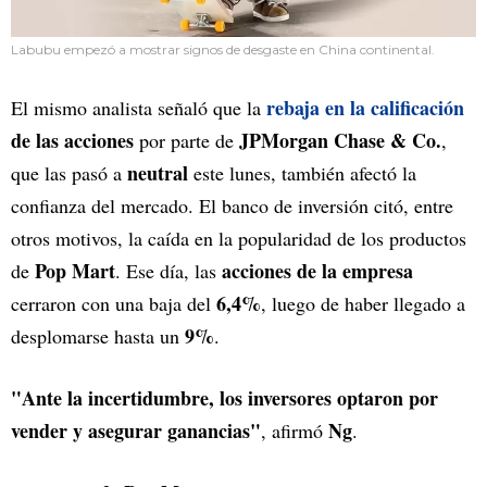
Labubu empezó a mostrar signos de desgaste en China continental.
rebaja en la calificación
El mismo analista señaló que la
de las acciones
JPMorgan Chase & Co.
por parte de
,
neutral
que las pasó a
este lunes, también afectó la
confianza del mercado. El banco de inversión citó, entre
otros motivos, la caída en la popularidad de los productos
Pop Mart
acciones de la empresa
de
. Ese día, las
6,4%
cerraron con una baja del
, luego de haber llegado a
9%
desplomarse hasta un
.
"Ante la incertidumbre, los inversores optaron por
vender y asegurar ganancias"
Ng
, afirmó
.