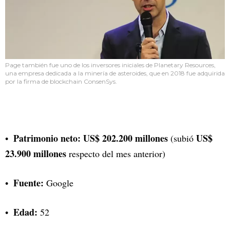
Page también fue uno de los inversores iniciales de Planetary Resources,
una empresa dedicada a la minería de asteroides, que en 2018 fue adquirida
por la firma de blockchain ConsenSys.
Patrimonio neto: US$ 202.200 millones
US$
(subió
23.900 millones
respecto del mes anterior)
Fuente:
Google
Edad:
52