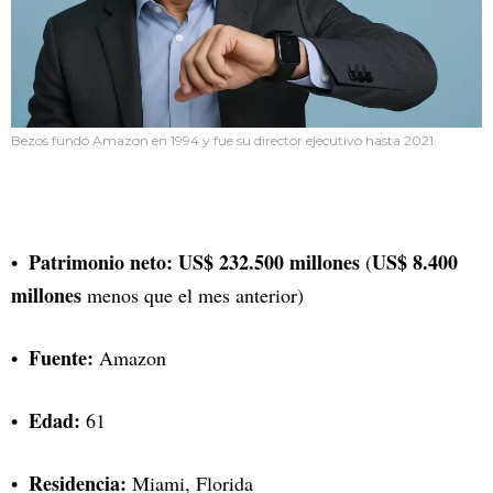
Bezos fundó Amazon en 1994 y fue su director ejecutivo hasta 2021.
Patrimonio neto: US$ 232.500 millones
US$ 8.400
(
millones
menos que el mes anterior)
Fuente:
Amazon
Edad:
61
Residencia:
Miami, Florida