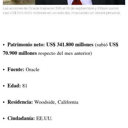
Las acciones de Oracle treparon 36% el 10 de septiembre y Ellison sumó
casi US$ 100.000 millones en un solo día, marcando un récord personal.
Patrimonio neto: US$ 341.800 millones
US$
(subió
70.900 millones
respecto del mes anterior)
Fuente:
Oracle
Edad:
81
Residencia:
Woodside, California
Ciudadanía:
EE.UU.