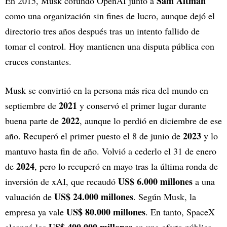
Sam Altman
En 2015, Musk cofundó OpenAI junto a
como una organización sin fines de lucro, aunque dejó el
directorio tres años después tras un intento fallido de
tomar el control. Hoy mantienen una disputa pública con
cruces constantes.
Musk se convirtió en la persona más rica del mundo en
2021
septiembre de
y conservó el primer lugar durante
2022
buena parte de
, aunque lo perdió en diciembre de ese
2023
año. Recuperó el primer puesto el 8 de junio de
y lo
mantuvo hasta fin de año. Volvió a cederlo el 31 de enero
2024
de
, pero lo recuperó en mayo tras la última ronda de
US$ 6.000 millones
inversión de xAI, que recaudó
a una
US$ 24.000 millones
valuación de
. Según Musk, la
US$ 80.000 millones
empresa ya vale
. En tanto, SpaceX
US$ 400.000 millones
alcanzó los
en una oferta pública