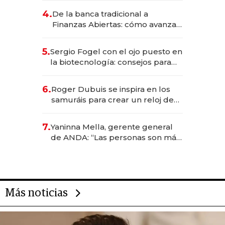
4.
De la banca tradicional a
Finanzas Abiertas: cómo avanza
el sistema financiero uruguayo
5.
Sergio Fogel con el ojo puesto en
la biotecnología: consejos para
emprendedores, oportunidades
de inversión y el rol de la IA
6.
Roger Dubuis se inspira en los
samuráis para crear un reloj de
US$ 384.000
7.
Yaninna Mella, gerente general
de ANDA: “Las personas son más
importantes que los problemas”
Más noticias