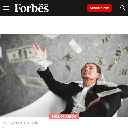
Suscribirse
MILLONARIOS
vivir como millonario
.