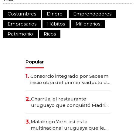
Costumbres
Dinero
Emprendedores
Empresarios
Hábitos
Millonarios
Patrimonio
Ricos
Popular
1.
Consorcio integrado por Saceem
inició obra del primer viaducto de
los Accesos Este a Montevideo;
inversión total asciende a US$ 54
2.
Charrúa, el restaurante
millones
uruguayo que conquistó Madrid:
sirve 300 cubiertos diarios, agota
reservas con un mes de
3.
Malabrigo Yarn: así es la
anticipación y prepara apertura
multinacional uruguaya que le
da de tejer al mundo