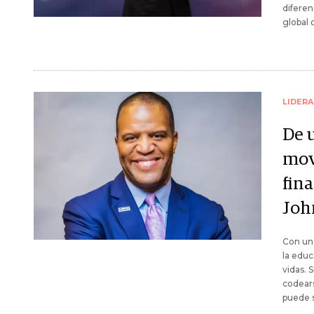
diferen
global 
LIDER
De 
mov
fina
Joh
Con una
la educ
vidas. 
codears
puede s