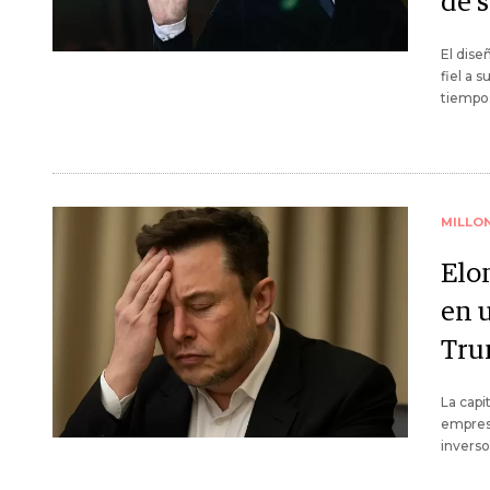
de 
El dise
fiel a 
tiempos
MILLO
Elo
en u
Tr
La capi
empresa
inverso