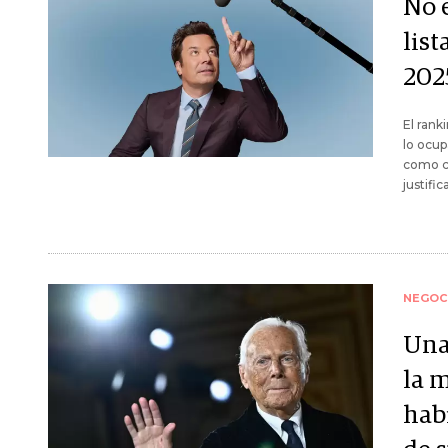
No 
lis
202
El rank
lo ocup
como co
justifi
NEGOC
Una
la 
habi