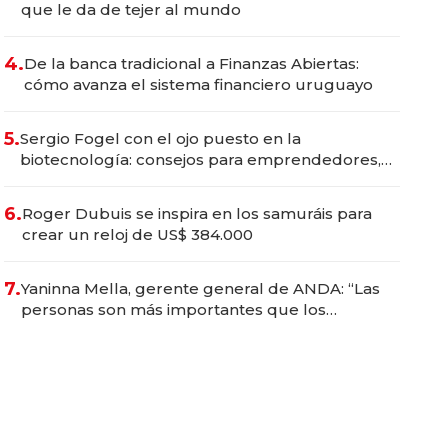
que le da de tejer al mundo
4.
De la banca tradicional a Finanzas Abiertas:
cómo avanza el sistema financiero uruguayo
5.
Sergio Fogel con el ojo puesto en la
biotecnología: consejos para emprendedores,
oportunidades de inversión y el rol de la IA
6.
Roger Dubuis se inspira en los samuráis para
crear un reloj de US$ 384.000
7.
Yaninna Mella, gerente general de ANDA: “Las
personas son más importantes que los
problemas”