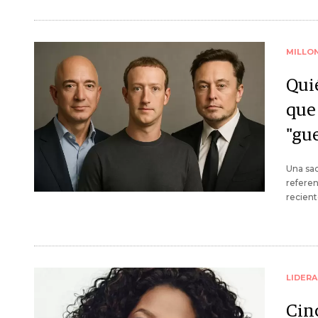
MILLO
Qui
que
"gue
Una sac
referen
recient
LIDER
Cin