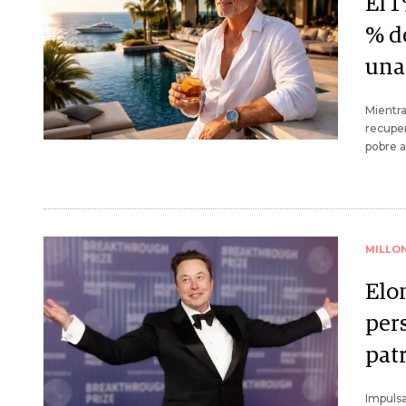
El 1
% de
una
Mientra
recuper
pobre a
MILLO
Elo
pers
pat
Impulsa