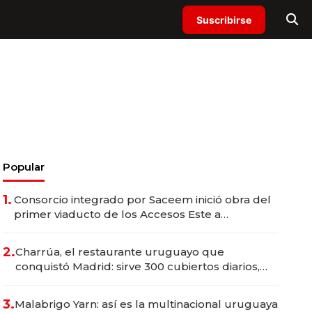
Suscribirse
Popular
1.
Consorcio integrado por Saceem inició obra del
primer viaducto de los Accesos Este a
Montevideo; inversión total asciende a US$ 54
millones
2.
Charrúa, el restaurante uruguayo que
conquistó Madrid: sirve 300 cubiertos diarios,
agota reservas con un mes de anticipación y
prepara apertura
3.
Malabrigo Yarn: así es la multinacional uruguaya