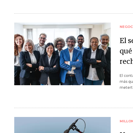
NEGOC
El s
qué
rec
El cont
más que
metert
MILLO