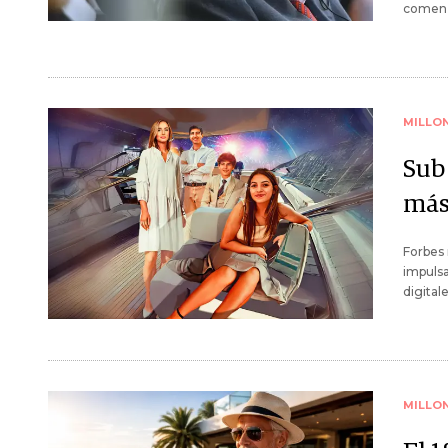
comenzó
MILLO
Sub
más
Forbes 
impulsa
digital
MILLO