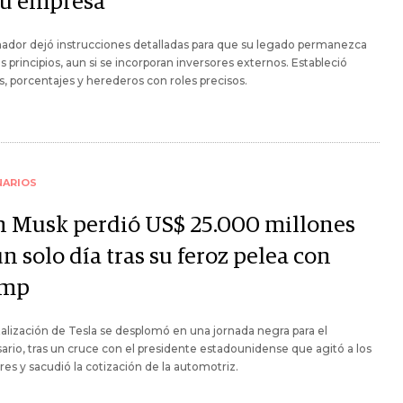
su empresa
ñador dejó instrucciones detalladas para que su legado permanezca
sus principios, aun si se incorporan inversores externos. Estableció
, porcentajes y herederos con roles precisos.
NARIOS
n Musk perdió US$ 25.000 millones
n solo día tras su feroz pelea con
ump
talización de Tesla se desplomó en una jornada negra para el
rio, tras un cruce con el presidente estadounidense que agitó a los
res y sacudió la cotización de la automotriz.