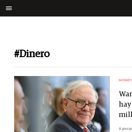
#Dinero
MONE
War
hay
mil
A pocas