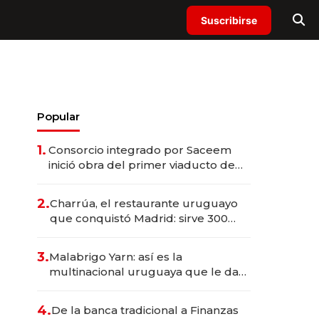
Suscribirse
Popular
1.
Consorcio integrado por Saceem
inició obra del primer viaducto de
los Accesos Este a Montevideo;
inversión total asciende a US$ 54
2.
Charrúa, el restaurante uruguayo
millones
que conquistó Madrid: sirve 300
cubiertos diarios, agota reservas
con un mes de anticipación y
3.
Malabrigo Yarn: así es la
prepara apertura
multinacional uruguaya que le da
de tejer al mundo
4.
De la banca tradicional a Finanzas