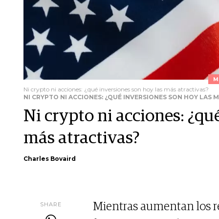
M
Ni crypto ni acciones: ¿qué inversiones son hoy las más atractivas?
NI CRYPTO NI ACCIONES: ¿QUÉ INVERSIONES SON HOY LAS 
Ni crypto ni acciones: ¿qu
más atractivas?
Charles Bovaird
SHARE
Mientras aumentan los 