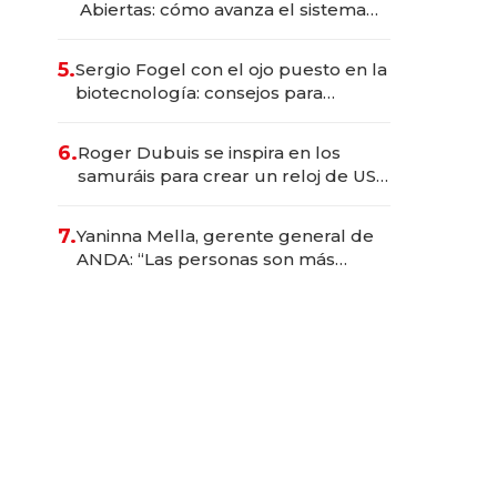
Abiertas: cómo avanza el sistema
financiero uruguayo
5.
Sergio Fogel con el ojo puesto en la
biotecnología: consejos para
emprendedores, oportunidades de
inversión y el rol de la IA
6.
Roger Dubuis se inspira en los
samuráis para crear un reloj de US$
384.000
7.
Yaninna Mella, gerente general de
ANDA: “Las personas son más
importantes que los problemas”