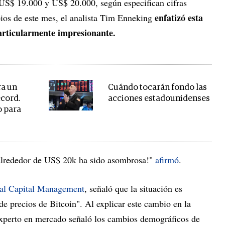
US$ 19.000 y US$ 20.000, según especifican cifras
enfatizó esta
ios de este mes, el analista Tim Enneking
particularmente impresionante.
ra un
Cuándo tocarán fondo las
écord.
acciones estadounidenses
o para
alrededor de US$ 20k ha sido asombrosa!"
afirmó
.
tal Capital Management
, señaló que la situación es
 de precios de Bitcoin". Al explicar este cambio en la
 experto en mercado señaló los cambios demográficos de