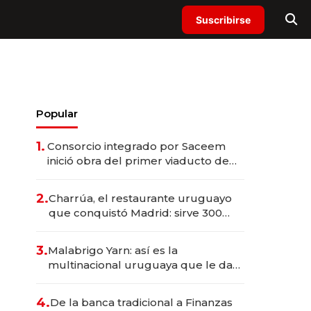
Suscribirse
Popular
1.
Consorcio integrado por Saceem
inició obra del primer viaducto de
los Accesos Este a Montevideo;
inversión total asciende a US$ 54
2.
Charrúa, el restaurante uruguayo
millones
que conquistó Madrid: sirve 300
cubiertos diarios, agota reservas
con un mes de anticipación y
3.
Malabrigo Yarn: así es la
prepara apertura
multinacional uruguaya que le da
de tejer al mundo
4.
De la banca tradicional a Finanzas