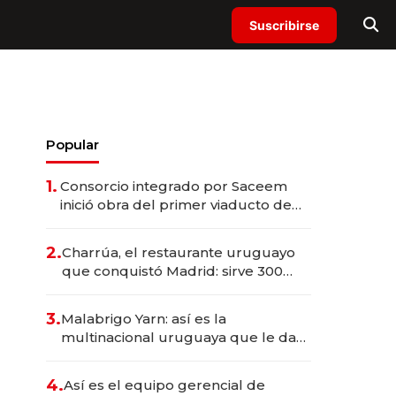
Suscribirse
Popular
1.
Consorcio integrado por Saceem
inició obra del primer viaducto de
los Accesos Este a Montevideo;
inversión total asciende a US$ 54
2.
Charrúa, el restaurante uruguayo
millones
que conquistó Madrid: sirve 300
cubiertos diarios, agota reservas
con un mes de anticipación y
3.
Malabrigo Yarn: así es la
prepara apertura
multinacional uruguaya que le da
de tejer al mundo
4.
Así es el equipo gerencial de