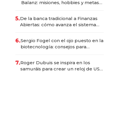
Balanz: misiones, hobbies y metas
para este año
5.
De la banca tradicional a Finanzas
Abiertas: cómo avanza el sistema
financiero uruguayo
6.
Sergio Fogel con el ojo puesto en la
biotecnología: consejos para
emprendedores, oportunidades de
inversión y el rol de la IA
7.
Roger Dubuis se inspira en los
samuráis para crear un reloj de US$
384.000