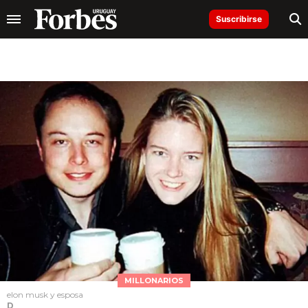
Suscribirse
MILLONARIOS
elon musk y esposa
D