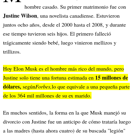
hombre casado. Su primer matrimonio fue con
Justine Wilson
, una novelista canadiense. Estuvieron
juntos ocho años, desde el 2000 hasta el 2008, y durante
ese tiempo tuvieron seis hijos. El primero falleció
trágicamente siendo bebé, luego vinieron mellizos y
trillizos.
Hoy Elon Musk es el hombre más rico del mundo, pero
15 millones de
Justine solo tiene una fortuna estimada en
dólares,
según
Forbes,
lo que equivale a una pequeña parte
de los 364 mil millones de su ex marido.
En muchos sentidos, la forma en la que Musk manejó su
divorcio con Justine fue un anticipo de cómo trataría luego
a las madres (hasta ahora cuatro) de su buscada "legión"