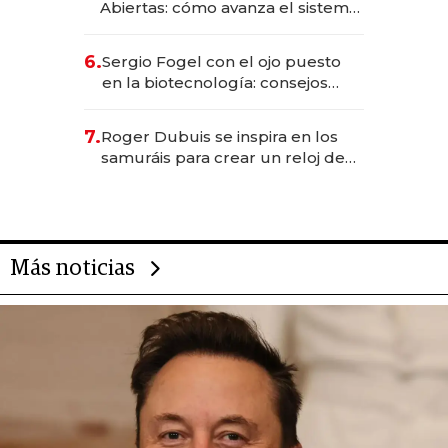
Abiertas: cómo avanza el sistema
financiero uruguayo
6.
Sergio Fogel con el ojo puesto
en la biotecnología: consejos
para emprendedores,
oportunidades de inversión y el
7.
Roger Dubuis se inspira en los
rol de la IA
samuráis para crear un reloj de
US$ 384.000
Más noticias