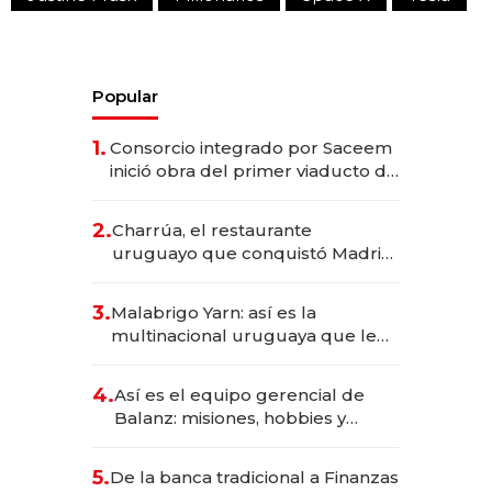
Popular
1.
Consorcio integrado por Saceem
inició obra del primer viaducto de
los Accesos Este a Montevideo;
inversión total asciende a US$ 54
2.
Charrúa, el restaurante
millones
uruguayo que conquistó Madrid:
sirve 300 cubiertos diarios, agota
reservas con un mes de
3.
Malabrigo Yarn: así es la
anticipación y prepara apertura
multinacional uruguaya que le
da de tejer al mundo
4.
Así es el equipo gerencial de
Balanz: misiones, hobbies y
metas para este año
5.
De la banca tradicional a Finanzas