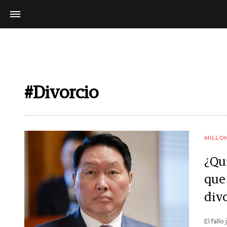
#Divorcio
MILLO
¿Qu
que
div
El fall