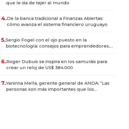
que le da de tejer al mundo
4.
De la banca tradicional a Finanzas Abiertas:
cómo avanza el sistema financiero uruguayo
5.
Sergio Fogel con el ojo puesto en la
biotecnología: consejos para emprendedores,
oportunidades de inversión y el rol de la IA
6.
Roger Dubuis se inspira en los samuráis para
crear un reloj de US$ 384.000
7.
Yaninna Mella, gerente general de ANDA: “Las
personas son más importantes que los
problemas”