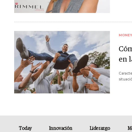
MONE
Cóm
en 
Caracte
situaci
Today
Innovación
Liderazgo
M