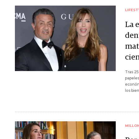
LIFEST
La e
den
mat
cie
Tras 25
papeles
económ
los bie
MILLO