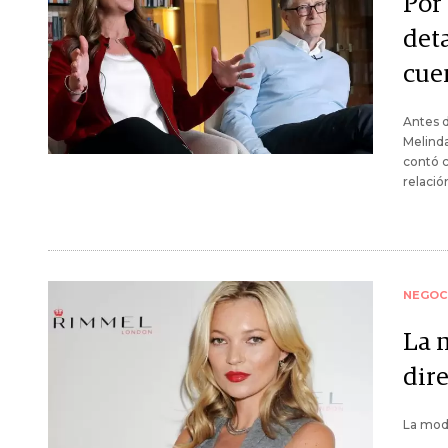
Por 
det
cue
Antes d
Melinda
contó c
relació
NEGOC
La 
dire
La mode