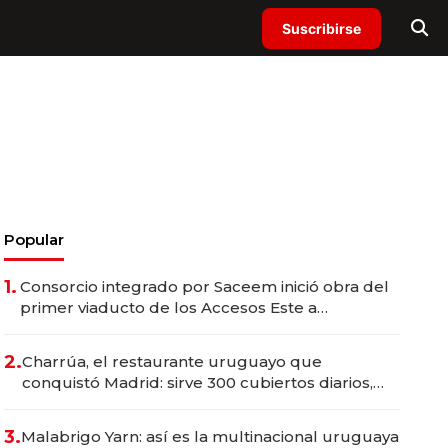
Suscribirse
Popular
1.
Consorcio integrado por Saceem inició obra del
primer viaducto de los Accesos Este a
Montevideo; inversión total asciende a US$ 54
millones
2.
Charrúa, el restaurante uruguayo que
conquistó Madrid: sirve 300 cubiertos diarios,
agota reservas con un mes de anticipación y
prepara apertura
3.
Malabrigo Yarn: así es la multinacional uruguaya