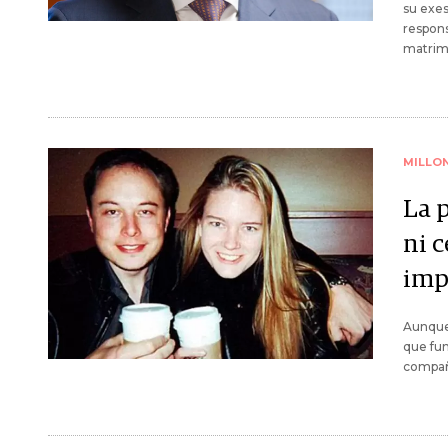
su exes
respons
matrim
MILLO
La 
ni c
imp
Aunque 
que fun
compañ