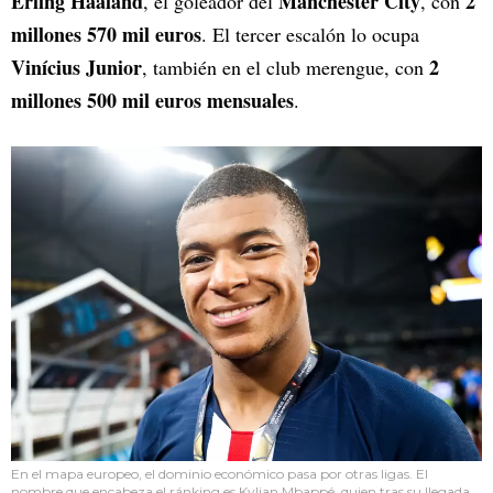
Erling Haaland
Manchester City
2
, el goleador del
, con
millones 570 mil euros
. El tercer escalón lo ocupa
Vinícius Junior
2
, también en el club merengue, con
millones 500 mil euros mensuales
.
En el mapa europeo, el dominio económico pasa por otras ligas. El
nombre que encabeza el ránking es Kylian Mbappé, quien tras su llegada