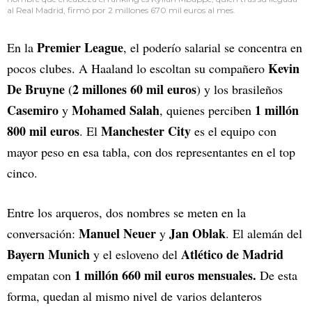
al Real Madrid, firmó por 2 millones 670 mil euros al mes.
Premier League
En la
, el poderío salarial se concentra en
Kevin
pocos clubes. A Haaland lo escoltan su compañero
De Bruyne
2 millones 60 mil euros
(
) y los brasileños
Casemiro
Mohamed Salah
1 millón
y
, quienes perciben
800 mil euros
Manchester City
. El
es el equipo con
mayor peso en esa tabla, con dos representantes en el top
cinco.
Entre los arqueros, dos nombres se meten en la
Manuel Neuer
Jan Oblak
conversación:
y
. El alemán del
Bayern Munich
Atlético de Madrid
y el esloveno del
1 millón 660 mil euros mensuales.
empatan con
De esta
forma, quedan al mismo nivel de varios delanteros