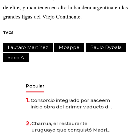
de elite, y mantienen en alto la bandera argentina en las
grandes ligas del Viejo Continente.
TAGS
Lautaro Martínez
Mbappe
Paulo Dybala
Serie A
Popular
1.
Consorcio integrado por Saceem
inició obra del primer viaducto de
los Accesos Este a Montevideo;
inversión total asciende a US$ 54
2.
Charrúa, el restaurante
millones
uruguayo que conquistó Madrid:
sirve 300 cubiertos diarios, agota