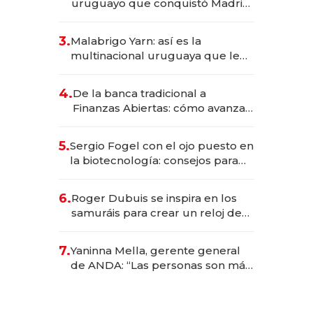
uruguayo que conquistó Madrid:
sirve 300 cubiertos diarios, agota
reservas con un mes de
3.
Malabrigo Yarn: así es la
anticipación y prepara apertura
multinacional uruguaya que le
da de tejer al mundo
4.
De la banca tradicional a
Finanzas Abiertas: cómo avanza
el sistema financiero uruguayo
5.
Sergio Fogel con el ojo puesto en
la biotecnología: consejos para
emprendedores, oportunidades
de inversión y el rol de la IA
6.
Roger Dubuis se inspira en los
samuráis para crear un reloj de
US$ 384.000
7.
Yaninna Mella, gerente general
de ANDA: “Las personas son más
importantes que los problemas”