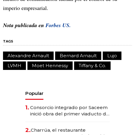
imperio empresarial.
Nota publicada en
Forbes US.
TAGS
Alexandre Arnault
Bernard Arnault
Lujo
LVMH
Moet Hennessy
Tiffany & Co.
Popular
1.
Consorcio integrado por Saceem
inició obra del primer viaducto de
los Accesos Este a Montevideo;
inversión total asciende a US$ 54
2.
Charrúa, el restaurante
millones