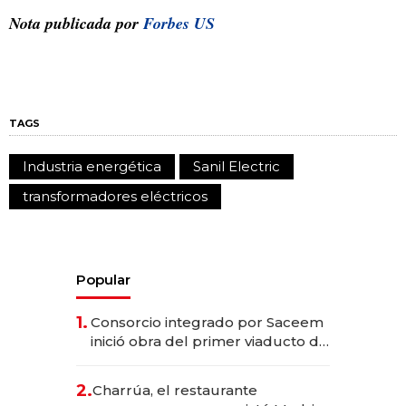
Nota publicada por
Forbes US
TAGS
Industria energética
Sanil Electric
transformadores eléctricos
Popular
1.
Consorcio integrado por Saceem
inició obra del primer viaducto de
los Accesos Este a Montevideo;
inversión total asciende a US$ 54
2.
Charrúa, el restaurante
millones