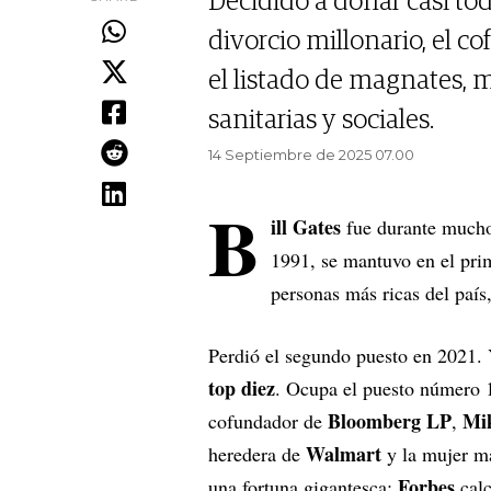
Decidido a donar casi to
divorcio millonario, el c
el listado de magnates, m
sanitarias y sociales.
14 Septiembre de 2025 07.00
B
ill Gates
fue durante mucho
1991, se mantuvo en el pri
personas más ricas del país,
Perdió el segundo puesto en 2021. 
top diez
. Ocupa el puesto número 14
Bloomberg LP
Mi
cofundador de
,
Walmart
heredera de
y la mujer má
Forbes
una fortuna gigantesca:
calc