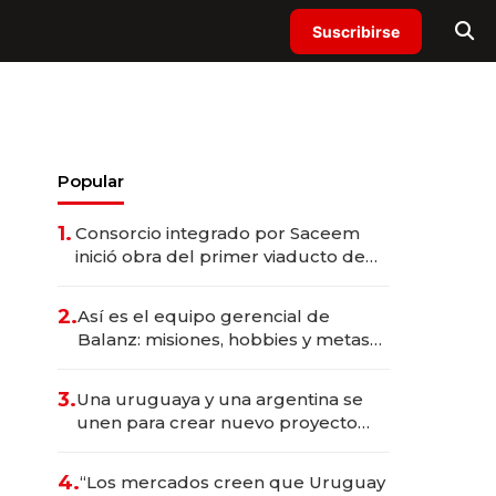
Suscribirse
Popular
1.
Consorcio integrado por Saceem
inició obra del primer viaducto de
los Accesos Este a Montevideo;
inversión total asciende a US$ 54
2.
Así es el equipo gerencial de
millones
Balanz: misiones, hobbies y metas
para este año
3.
Una uruguaya y una argentina se
unen para crear nuevo proyecto
sustentable en Maldonado con
inversión de US$ 800.000
4.
“Los mercados creen que Uruguay