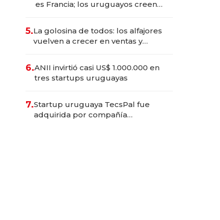
es Francia; los uruguayos creen
que es el Congo”: la crítica del
presidente del BCU al
5.
La golosina de todos: los alfajores
conservadurismo financiero
vuelven a crecer en ventas y
volumen, pero el cambio más
profundo está en el perfil del
6.
ANII invirtió casi US$ 1.000.000 en
consumidor
tres startups uruguayas
7.
Startup uruguaya TecsPal fue
adquirida por compañía
estadounidense: "Hay gran
entusiasmo, mucha hambre de
seguir creciendo", dijo cofundador