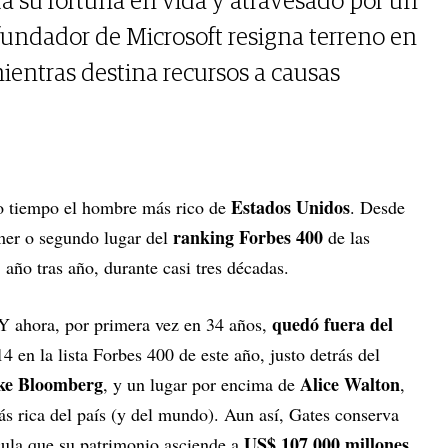
da su fortuna en vida y atravesado por un
ofundador de Microsoft resigna terreno en
ientras destina recursos a causas
Estados Unidos
 tiempo el hombre más rico de
. Desde
ranking Forbes 400
mer o segundo lugar del
de las
 año tras año, durante casi tres décadas.
quedó fuera del
Y ahora, por primera vez en 34 años,
 en la lista Forbes 400 de este año, justo detrás del
ke Bloomberg
Alice Walton
, y un lugar por encima de
,
s rica del país (y del mundo). Aun así, Gates conserva
US$ 107.000 millones
ula que su patrimonio asciende a
,