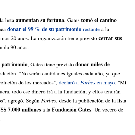
aumentan su fortuna
tomó el camino
la lista
, Gates
donar el 99 % de su patrimonio
anea
restante
a la
cerrar sus
imos 20 años. La organización tiene previsto
mpla 90 años.
u patrimonio
donar miles de
, Gates tiene previsto
ndación. "No serán cantidades iguales cada año, ya que
volución de los mercados",
declaró a
Forbes
en mayo
. "Mi
ra, todo ese dinero irá a la fundación, y ellos tendrán
vos", agregó. Según
Forbes
, desde la publicación de la lista
S$ 7.000 millones
Fundación Gates
a la
. Un vocero de
.