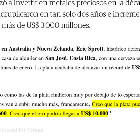
ó a invertir en metales preciosos en la déc
adruplicaron en tan solo dos años e increm
 más de US$ 3.000 millones.
 en Australia y Nueva Zelanda
Eric Sprott
,
, histórico defe
San José, Costa Rica
 casa de alquiler en
, con una cerveza 
US$
fines de enero. La plata acababa de alcanzar un récord de
ro como las de la plata rindieron muy por debajo de lo esperad
ios van a subir mucho más, francamente.
Creo que la plata pue
300
US$ 10.000
"
. Creo que el oro podría llegar a
.