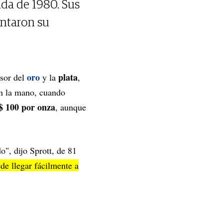
ada de 1980. Sus
entaron su
oro
plata
nsor del
y la
,
en la mano, cuando
 100 por onza
, aunque
o", dijo Sprott, de 81
de llegar fácilmente a