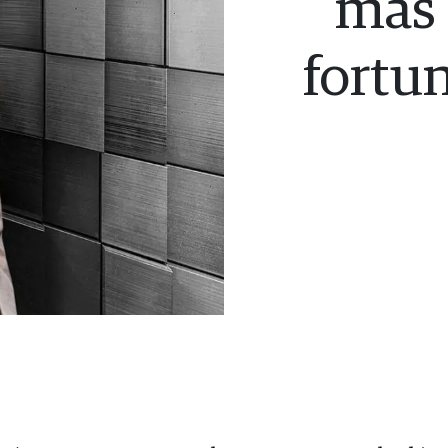
más 
fortun