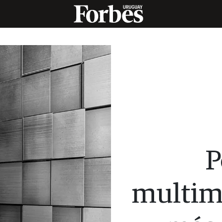
P
multimi