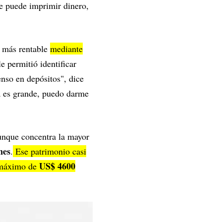
se puede imprimir dinero,
a más rentable
mediante
e permitió identificar
enso en depósitos", dice
sa es grande, puedo darme
aunque concentra la mayor
nes
.
Ese patrimonio casi
US$ 4600
 máximo de