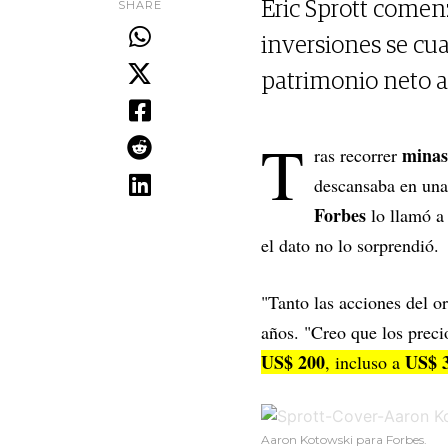
SHARE
Eric Sprott comenz
inversiones se cu
patrimonio neto a
T
minas
ras recorrer
descansaba en una
Forbes
lo llamó a 
el dato no lo sorprendió.
"Tanto las acciones del o
años. "Creo que los prec
US$ 200
US$ 
, incluso a
Aaron Kotowski para Forbes.