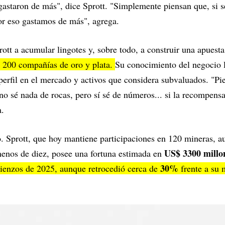
gastaron de más", dice Sprott. "Simplemente piensan que, si 
or eso gastamos de más", agrega.
rott a acumular lingotes y, sobre todo, a construir una apuest
e 200 compañías de oro y plata.
Su conocimiento del negocio l
perfil en el mercado y activos que considera subvaluados. "Pi
no sé nada de rocas, pero sí sé de números... si la recompen
a.
o. Sprott, que hoy mantiene participaciones en 120 mineras, 
US$ 3300 millo
menos de diez, posee una fortuna estimada en
30%
ienzos de 2025, aunque retrocedió cerca de
frente a su