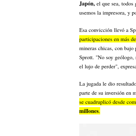
Japón,
el que sea, todos 
usemos la impresora, y p
Esa convicción llevó a Sp
participaciones en más d
mineras chicas, con bajo 
Sprott. "No soy geólogo, 
el lujo de perder", expres
La jugada le dio resultad
parte de su inversión en 
se cuadruplicó desde com
millones
.