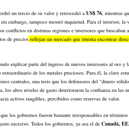
US$ 76
erdió un tercio de su valor y retrocedió a
, mientras q
, sin embargo, tampoco mostró inquietud. Para el inversor, la v
r conflictos en distintas regiones e inversores que buscaban 
tos de precios
reflejan un mercado que intenta encontrar direcc
udo explicar parte del ingreso de nuevos inversores al oro y la
to extraordinario de los metales preciosos. Para él, la clave est
rnos centrales, una tesis que los defensores del “dinero sólido
, los altos niveles de gasto deterioraron la confianza en las 
acia activos tangibles, percibidos como reservas de valor.
ue los gobiernos fueron bastante irresponsables en términos d
Canadá, EE.
gasto excesivo. Todos los gobiernos, ya sea el de