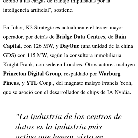
debido a las cargas de trabajo impulsadas por la
inteligencia artificial", sostiene.
En Johor, K2 Strategic es actualmente el tercer mayor
Bridge Data Centres
Bain
operador, por detrás de
, de
Capital
DayOne
, con 126 MW, y
(una unidad de la china
GDS) con 115 MW, según la consultora inmobiliaria
Knight Frank, con sede en Londres. Otros actores incluyen
Princeton Digital Group
Warburg
, respaldado por
Pincus
YTL Corp
, y
., del magnate malayo Francis Yeoh,
que se asoció con el desarrollador de chips de IA Nvidia.
"La industria de los centros de
datos es la industria más
activa que hemos visto en