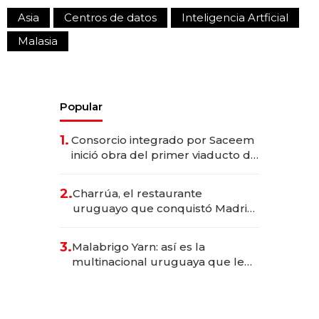
Asia
Centros de datos
Inteligencia Artficial
Malasia
Popular
1.
Consorcio integrado por Saceem
inició obra del primer viaducto de
los Accesos Este a Montevideo;
inversión total asciende a US$ 54
2.
Charrúa, el restaurante
millones
uruguayo que conquistó Madrid:
sirve 300 cubiertos diarios, agota
reservas con un mes de
3.
Malabrigo Yarn: así es la
anticipación y prepara apertura
multinacional uruguaya que le
da de tejer al mundo