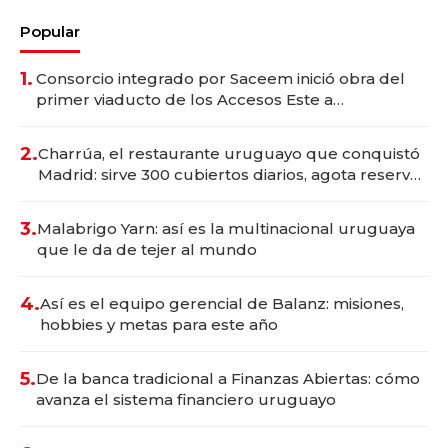
Popular
1.
Consorcio integrado por Saceem inició obra del
primer viaducto de los Accesos Este a
Montevideo; inversión total asciende a US$ 54
millones
2.
Charrúa, el restaurante uruguayo que conquistó
Madrid: sirve 300 cubiertos diarios, agota reservas
con un mes de anticipación y prepara apertura
3.
Malabrigo Yarn: así es la multinacional uruguaya
que le da de tejer al mundo
4.
Así es el equipo gerencial de Balanz: misiones,
hobbies y metas para este año
5.
De la banca tradicional a Finanzas Abiertas: cómo
avanza el sistema financiero uruguayo