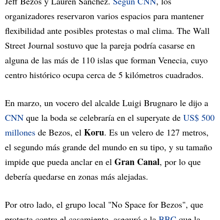
Jeff Bezos y Lauren Sánchez.
Según CNN
, los
organizadores reservaron varios espacios para mantener
flexibilidad ante posibles protestas o mal clima. The Wall
Street Journal sostuvo que la pareja podría casarse en
alguna de las más de 110 islas que forman Venecia, cuyo
centro histórico ocupa cerca de 5 kilómetros cuadrados.
En marzo, un vocero del alcalde Luigi Brugnaro le dijo a
CNN
que la boda se celebraría en el superyate de
US$ 500
Koru
millones
de Bezos, el
. Es un velero de 127 metros,
el segundo más grande del mundo en su tipo, y su tamaño
Gran Canal
impide que pueda anclar en el
, por lo que
debería quedarse en zonas más alejadas.
Por otro lado, el grupo local "No Space for Bezos", que
protesta contra el casamiento, aseguró a la
BBC
que la