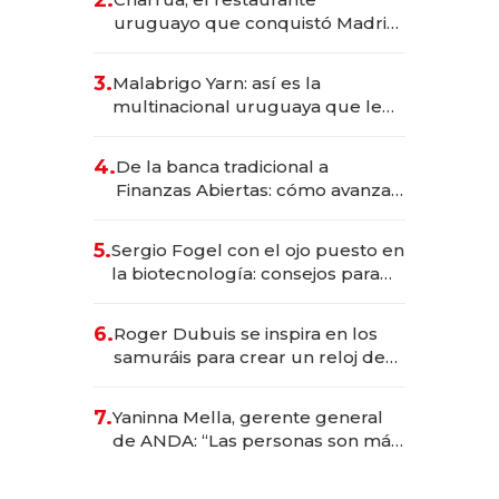
millones
uruguayo que conquistó Madrid:
sirve 300 cubiertos diarios, agota
reservas con un mes de
3.
Malabrigo Yarn: así es la
anticipación y prepara apertura
multinacional uruguaya que le
da de tejer al mundo
4.
De la banca tradicional a
Finanzas Abiertas: cómo avanza
el sistema financiero uruguayo
5.
Sergio Fogel con el ojo puesto en
la biotecnología: consejos para
emprendedores, oportunidades
de inversión y el rol de la IA
6.
Roger Dubuis se inspira en los
samuráis para crear un reloj de
US$ 384.000
7.
Yaninna Mella, gerente general
de ANDA: “Las personas son más
importantes que los problemas”