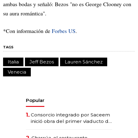
ambas bodas y señaló: Bezos "no es George Clooney con
su aura romántica".
*Con información de
Forbes US
.
TAGS
Italia
Jeff Bezos
Lauren Sánchez
Venecia
Popular
1.
Consorcio integrado por Saceem
inició obra del primer viaducto de
los Accesos Este a Montevideo;
inversión total asciende a US$ 54
2.
Charrúa, el restaurante