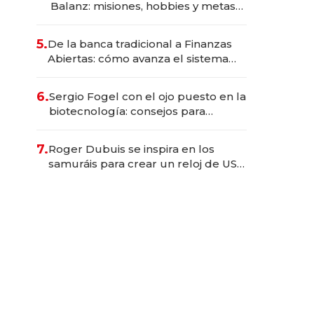
Balanz: misiones, hobbies y metas
para este año
5.
De la banca tradicional a Finanzas
Abiertas: cómo avanza el sistema
financiero uruguayo
6.
Sergio Fogel con el ojo puesto en la
biotecnología: consejos para
emprendedores, oportunidades de
inversión y el rol de la IA
7.
Roger Dubuis se inspira en los
samuráis para crear un reloj de US$
384.000