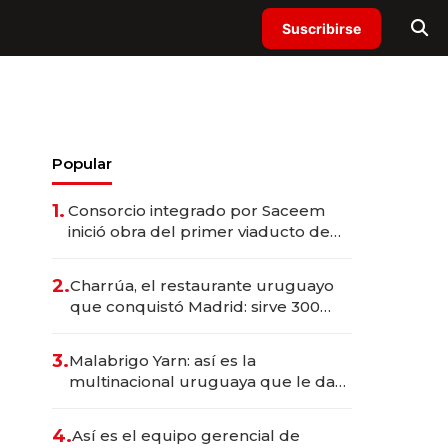
Suscribirse
Popular
1.
Consorcio integrado por Saceem
inició obra del primer viaducto de
los Accesos Este a Montevideo;
inversión total asciende a US$ 54
2.
Charrúa, el restaurante uruguayo
millones
que conquistó Madrid: sirve 300
cubiertos diarios, agota reservas
con un mes de anticipación y
3.
Malabrigo Yarn: así es la
prepara apertura
multinacional uruguaya que le da
de tejer al mundo
4.
Así es el equipo gerencial de