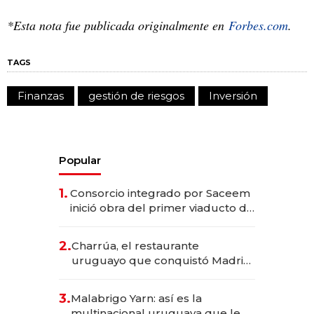
*Esta nota fue publicada originalmente en
Forbes.com
.
TAGS
Finanzas
gestión de riesgos
Inversión
Popular
1.
Consorcio integrado por Saceem
inició obra del primer viaducto de
los Accesos Este a Montevideo;
inversión total asciende a US$ 54
2.
Charrúa, el restaurante
millones
uruguayo que conquistó Madrid:
sirve 300 cubiertos diarios, agota
reservas con un mes de
3.
Malabrigo Yarn: así es la
anticipación y prepara apertura
multinacional uruguaya que le