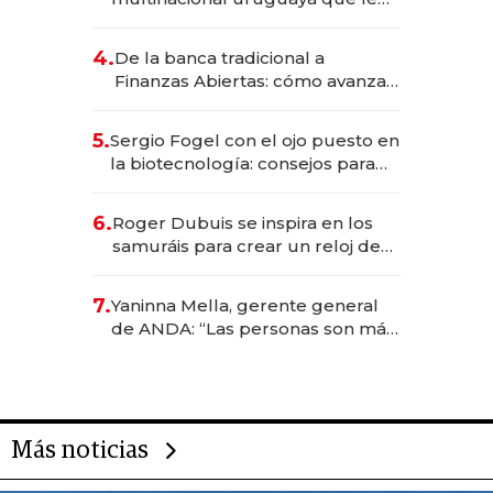
da de tejer al mundo
4.
De la banca tradicional a
Finanzas Abiertas: cómo avanza
el sistema financiero uruguayo
5.
Sergio Fogel con el ojo puesto en
la biotecnología: consejos para
emprendedores, oportunidades
de inversión y el rol de la IA
6.
Roger Dubuis se inspira en los
samuráis para crear un reloj de
US$ 384.000
7.
Yaninna Mella, gerente general
de ANDA: “Las personas son más
importantes que los problemas”
Más noticias