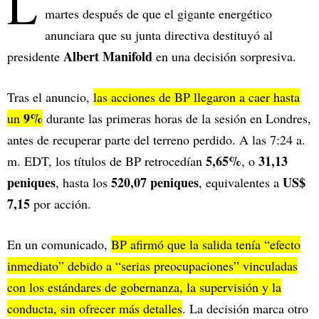
L
martes después de que el gigante energético
anunciara que su junta directiva destituyó al
Albert Manifold
presidente
en una decisión sorpresiva.
Tras el anuncio,
las acciones de BP llegaron a caer hasta
9%
un
durante las primeras horas de la sesión en Londres,
antes de recuperar parte del terreno perdido. A las 7:24 a.
5,65%
31,13
m. EDT, los títulos de BP retrocedían
, o
peniques
520,07 peniques
US$
, hasta los
, equivalentes a
7,15
por acción.
En un comunicado,
BP afirmó que la salida tenía “efecto
inmediato” debido a “serias preocupaciones” vinculadas
con los estándares de gobernanza, la supervisión y la
conducta, sin ofrecer más detalles
. La decisión marca otro