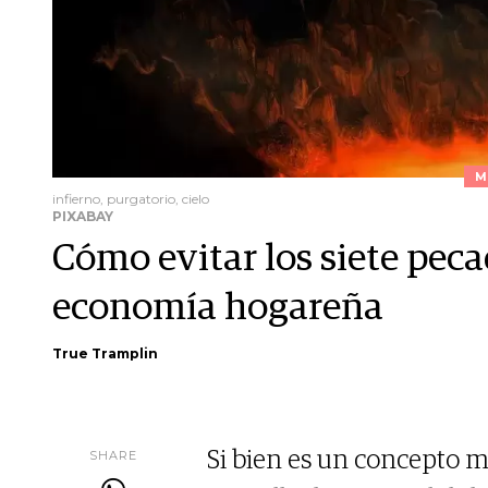
M
infierno, purgatorio, cielo
PIXABAY
Cómo evitar los siete peca
economía hogareña
True Tramplin
SHARE
Si bien es un concepto m