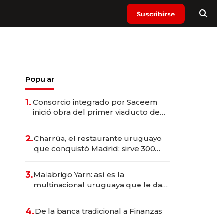
Suscribirse
Popular
1.
Consorcio integrado por Saceem
inició obra del primer viaducto de
los Accesos Este a Montevideo;
inversión total asciende a US$ 54
2.
Charrúa, el restaurante uruguayo
millones
que conquistó Madrid: sirve 300
cubiertos diarios, agota reservas
con un mes de anticipación y
3.
Malabrigo Yarn: así es la
prepara apertura
multinacional uruguaya que le da
de tejer al mundo
4.
De la banca tradicional a Finanzas