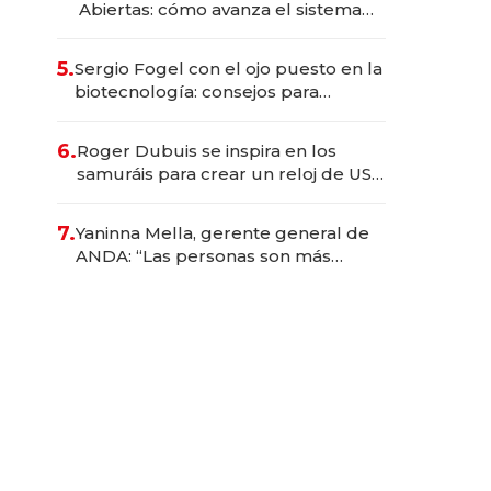
Abiertas: cómo avanza el sistema
financiero uruguayo
5.
Sergio Fogel con el ojo puesto en la
biotecnología: consejos para
emprendedores, oportunidades de
inversión y el rol de la IA
6.
Roger Dubuis se inspira en los
samuráis para crear un reloj de US$
384.000
7.
Yaninna Mella, gerente general de
ANDA: “Las personas son más
importantes que los problemas”