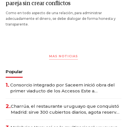
pareja sin crear conflictos
Como en todo aspecto de una relación, para administrar
adecuadamente el dinero, se debe dialogar de forma honesta y
transparente.
MAS NOTICIAS
Popular
1.
Consorcio integrado por Saceem inició obra del
primer viaducto de los Accesos Este a
Montevideo; inversión total asciende a US$ 54
millones
2.
Charrúa, el restaurante uruguayo que conquistó
Madrid: sirve 300 cubiertos diarios, agota reservas
con un mes de anticipación y prepara apertura