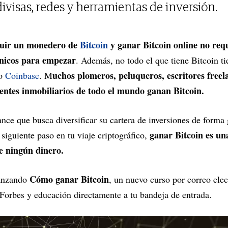
odivisas, redes y herramientas de inversión.
guir un monedero de
Bitcoin
y ganar Bitcoin online no req
cnicos para empezar
. Además, no todo el que tiene Bitcoin t
uchos plomeros, peluqueros, escritores freel
o
Coinbase
. M
gentes inmobiliarios de todo el mundo ganan Bitcoin.
ance que busca diversificar su cartera de inversiones de forma 
ganar Bitcoin es un
 siguiente paso en tu viaje criptográfico,
e ningún dinero.
Cómo ganar Bitcoin
lanzando
, un nuevo curso por correo elec
 Forbes y educación directamente a tu bandeja de entrada.