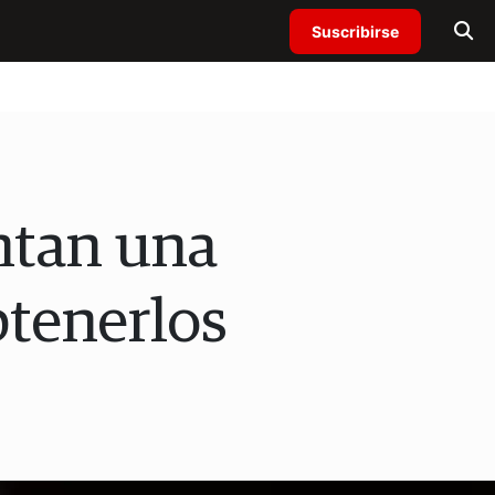
Suscribirse
ntan una
btenerlos