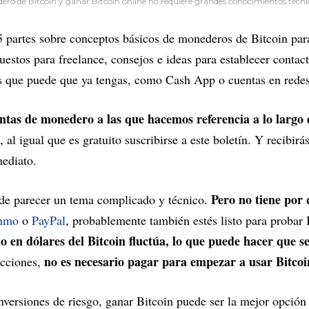
o de Bitcoin y ganar Bitcoin online no requiere grandes conocimientos técn
 partes sobre conceptos básicos de monederos de Bitcoin para
uestos para freelance, consejos e ideas para establecer conta
 que puede que ya tengas, como Cash App o cuentas en redes
tas de monedero a las que hacemos referencia a lo largo d
, al igual que es gratuito suscribirse a este boletín. Y recibirá
mediato.
Pero no tiene por 
de parecer un tema complicado y técnico.
nmo
o
PayPal
, probablemente también estés listo para probar
io en dólares del Bitcoin fluctúa, lo que puede hacer que s
no es necesario pagar para empezar a usar Bitcoi
acciones,
inversiones de riesgo, ganar Bitcoin puede ser la mejor opción