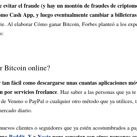
evitar el fraude (y hay un montón de fraudes de criptomo
omo Cash App, y luego eventualmente cambiar a billeteras
rie. Al elaborar Cómo ganar Bitcoin, Forbes planteó a los expe
s:
 Bitcoin online?
 tan fácil como descargarse unas cuantas aplicaciones móvi
n por servicios freelance
. Haz saber a las personas que ya t
 de Venmo o PayPal o cualquier otro método que ya utilices, 
mercado diario.
nuevos clientes o seguidores que ya estén acostumbrados a pa
como
Reddit
,
X
y
Nostr
para conectar con otras personas qu