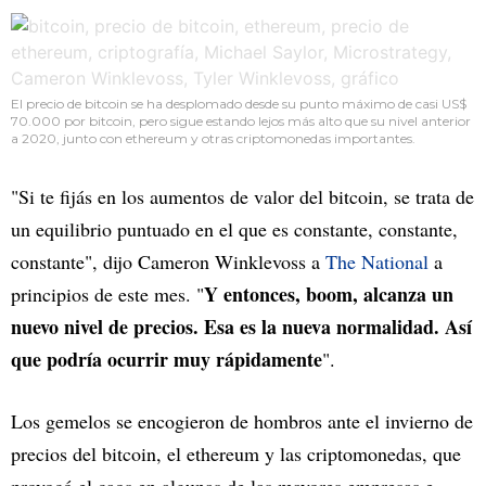
El precio de bitcoin se ha desplomado desde su punto máximo de casi US$
70.000 por bitcoin, pero sigue estando lejos más alto que su nivel anterior
a 2020, junto con ethereum y otras criptomonedas importantes.
"Si te fijás en los aumentos de valor del bitcoin, se trata de
un equilibrio puntuado en el que es constante, constante,
constante", dijo Cameron Winklevoss a
The National
a
Y entonces, boom, alcanza un
principios de este mes. "
nuevo nivel de precios. Esa es la nueva normalidad. Así
que podría ocurrir muy rápidamente
".
Los gemelos se encogieron de hombros ante el invierno de
precios del bitcoin, el ethereum y las criptomonedas, que