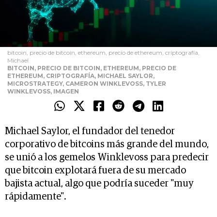
bitcoin, precio de bitcoin, ethereum, precio de ethereum, criptografía,
Michael
BITCOIN, PRECIO DE BITCOIN, ETHEREUM, PRECIO DE
ETHEREUM, CRIPTOGRAFÍA, MICHAEL SAYLOR,
MICROSTRATEGY, CAMERON WINKLEVOSS, TYLER
WINKLEVOSS, IMAGEN
Michael Saylor, el fundador del tenedor
corporativo de bitcoins más grande del mundo,
se unió a los gemelos Winklevoss para predecir
que bitcoin explotará fuera de su mercado
bajista actual, algo que podría suceder "muy
rápidamente".