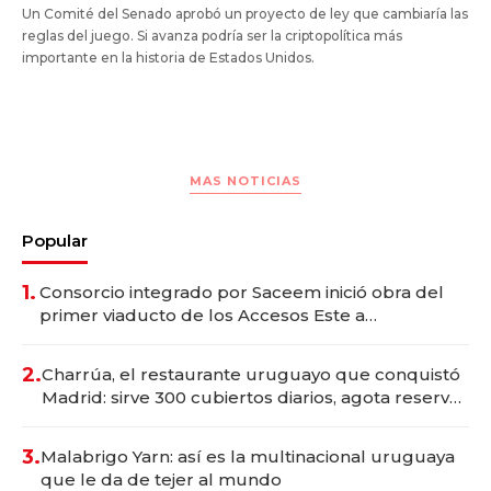
Un Comité del Senado aprobó un proyecto de ley que cambiaría las
reglas del juego. Si avanza podría ser la criptopolítica más
importante en la historia de Estados Unidos.
MAS NOTICIAS
Popular
1.
Consorcio integrado por Saceem inició obra del
primer viaducto de los Accesos Este a
Montevideo; inversión total asciende a US$ 54
millones
2.
Charrúa, el restaurante uruguayo que conquistó
Madrid: sirve 300 cubiertos diarios, agota reservas
con un mes de anticipación y prepara apertura
3.
Malabrigo Yarn: así es la multinacional uruguaya
que le da de tejer al mundo