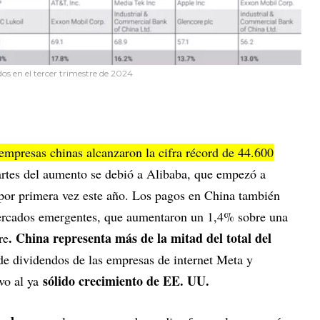
os en el tercer trimestre de 2024
empresas chinas alcanzaron la cifra récord de 44.600
partes del aumento se debió a Alibaba, que empezó a
as por primera vez este año. Los pagos en China también
mercados emergentes, que aumentaron un 1,4% sobre una
. China representa más de la mitad del total del
re
 de dividendos de las empresas de internet Meta y
sólido crecimiento de EE. UU.
ivo al ya