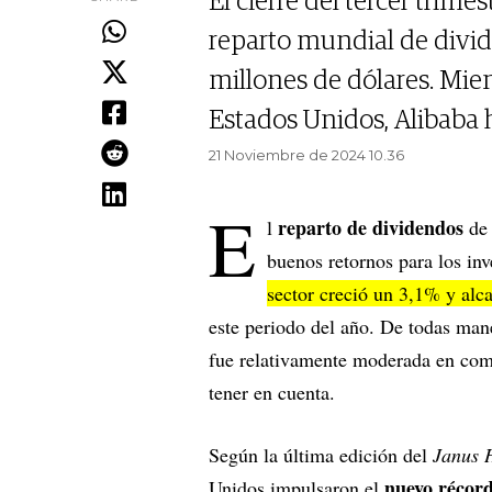
El cierre del tercer trim
reparto mundial de divi
millones de dólares. Mie
Estados Unidos, Alibaba 
21 Noviembre de 2024 10.36
E
reparto de dividendos
l
de 
buenos retornos para los inv
sector creció un 3,1% y alc
este periodo del año. De todas mane
fue relativamente moderada en comp
tener en cuenta.
Según la última edición del
Janus 
nuevo récord
Unidos impulsaron el