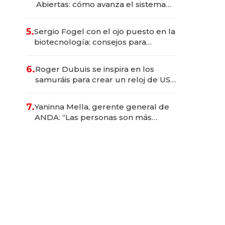
Abiertas: cómo avanza el sistema
financiero uruguayo
5.
Sergio Fogel con el ojo puesto en la
biotecnología: consejos para
emprendedores, oportunidades de
inversión y el rol de la IA
6.
Roger Dubuis se inspira en los
samuráis para crear un reloj de US$
384.000
7.
Yaninna Mella, gerente general de
ANDA: “Las personas son más
importantes que los problemas”