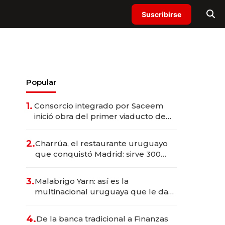
Suscribirse
Popular
1.
Consorcio integrado por Saceem
inició obra del primer viaducto de
los Accesos Este a Montevideo;
inversión total asciende a US$ 54
2.
Charrúa, el restaurante uruguayo
millones
que conquistó Madrid: sirve 300
cubiertos diarios, agota reservas
con un mes de anticipación y
3.
Malabrigo Yarn: así es la
prepara apertura
multinacional uruguaya que le da
de tejer al mundo
4.
De la banca tradicional a Finanzas