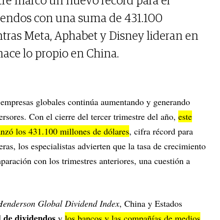
estre marcó un nuevo récord para el
dendos con una suma de 431.100
ntras Meta, Aphabet y Disney lideran en
hace lo propio en China.
empresas globales continúa aumentando y generando
ersores. Con el cierre del tercer trimestre del año,
este
anzó los 431.100 millones de dólares
, cifra récord para
ras, los especialistas advierten que la tasa de crecimiento
aración con los trimestres anteriores, una cuestión a
Henderson Global Dividend Index
, China y Estados
 de dividendos
y
los bancos y las compañías de medios