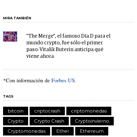
MIRA TAMBIÉN
"The Merge", el famoso Día D para el
mundo crypto, fue sólo el primer
paso: Vitalik Buterin anticipa qué
viene ahora
*Con información de
Forbes US.
TAGS
bitcoin
criptocrash
criptomonedas
Crypto
Crypto Crash
Cryptoinvierno
Cryptomonedas
Ether
Ethereum