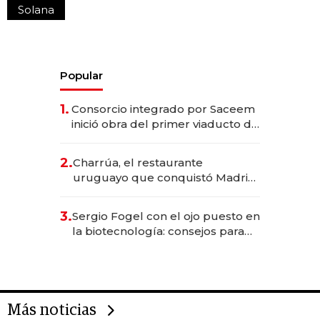
Solana
Popular
1.
Consorcio integrado por Saceem
inició obra del primer viaducto de
los Accesos Este a Montevideo;
inversión total asciende a US$ 54
2.
Charrúa, el restaurante
millones
uruguayo que conquistó Madrid:
sirve 300 cubiertos diarios, agota
reservas con un mes de
3.
Sergio Fogel con el ojo puesto en
anticipación y prepara apertura
la biotecnología: consejos para
emprendedores, oportunidades
de inversión y el rol de la IA
Más noticias