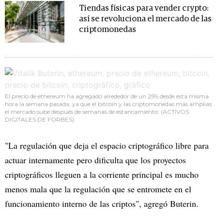
Tiendas físicas para vender crypto:
así se revoluciona el mercado de las
criptomonedas
El precio de ethereum ha agregado alrededor de un 25% desde esta misma
hora la semana pasada, ya que el bitcoin y las criptomonedas más amplias
el mercado sube después de semanas de estancamiento. (ACTIVOS
DIGITALES DE FORBES).
"La regulación que deja el espacio criptográfico libre para
actuar internamente pero dificulta que los proyectos
criptográficos lleguen a la corriente principal es mucho
menos mala que la regulación que se entromete en el
funcionamiento interno de las criptos", agregó Buterin.