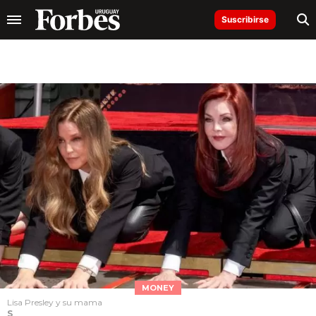
Suscribirse
MONEY
Lisa Presley y su mama
S