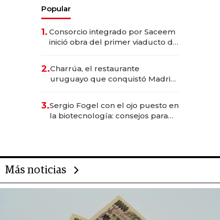
Popular
1.
Consorcio integrado por Saceem
inició obra del primer viaducto de
los Accesos Este a Montevideo;
inversión total asciende a US$ 54
2.
Charrúa, el restaurante
millones
uruguayo que conquistó Madrid:
sirve 300 cubiertos diarios, agota
reservas con un mes de
3.
Sergio Fogel con el ojo puesto en
anticipación y prepara apertura
la biotecnología: consejos para
emprendedores, oportunidades
de inversión y el rol de la IA
Más noticias