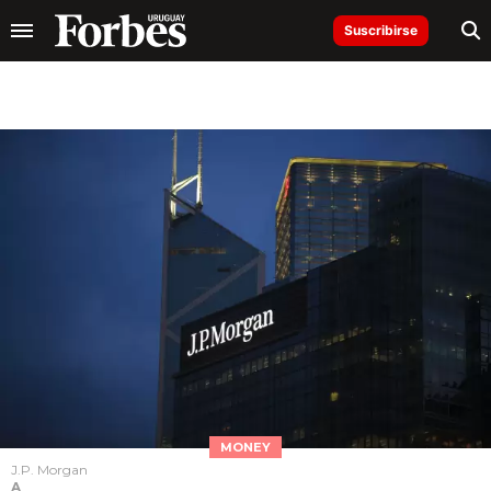
Suscribirse
MONEY
J.P. Morgan
A