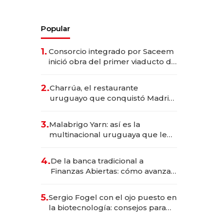
Popular
1.
Consorcio integrado por Saceem
inició obra del primer viaducto de
los Accesos Este a Montevideo;
inversión total asciende a US$ 54
2.
Charrúa, el restaurante
millones
uruguayo que conquistó Madrid:
sirve 300 cubiertos diarios, agota
reservas con un mes de
3.
Malabrigo Yarn: así es la
anticipación y prepara apertura
multinacional uruguaya que le
da de tejer al mundo
4.
De la banca tradicional a
Finanzas Abiertas: cómo avanza
el sistema financiero uruguayo
5.
Sergio Fogel con el ojo puesto en
la biotecnología: consejos para
emprendedores, oportunidades