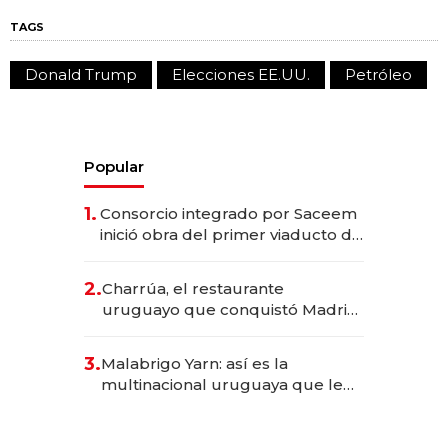
TAGS
Donald Trump
Elecciones EE.UU.
Petróleo
Popular
1.
Consorcio integrado por Saceem
inició obra del primer viaducto de
los Accesos Este a Montevideo;
inversión total asciende a US$ 54
2.
Charrúa, el restaurante
millones
uruguayo que conquistó Madrid:
sirve 300 cubiertos diarios, agota
reservas con un mes de
3.
Malabrigo Yarn: así es la
anticipación y prepara apertura
multinacional uruguaya que le
da de tejer al mundo