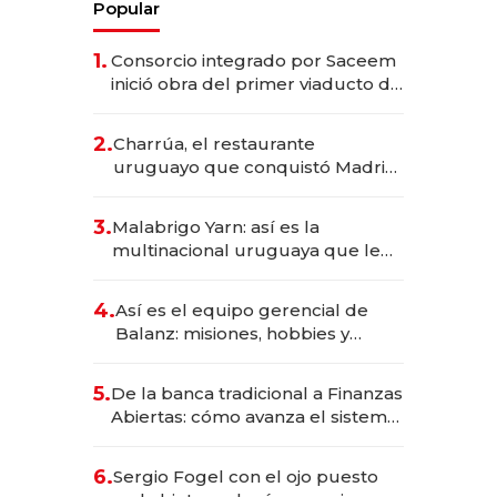
Popular
1.
Consorcio integrado por Saceem
inició obra del primer viaducto de
los Accesos Este a Montevideo;
inversión total asciende a US$ 54
2.
Charrúa, el restaurante
millones
uruguayo que conquistó Madrid:
sirve 300 cubiertos diarios, agota
reservas con un mes de
3.
Malabrigo Yarn: así es la
anticipación y prepara apertura
multinacional uruguaya que le
da de tejer al mundo
4.
Así es el equipo gerencial de
Balanz: misiones, hobbies y
metas para este año
5.
De la banca tradicional a Finanzas
Abiertas: cómo avanza el sistema
financiero uruguayo
6.
Sergio Fogel con el ojo puesto