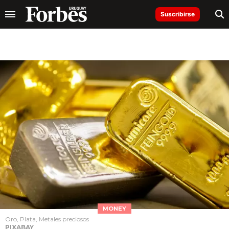
Suscribirse
MONEY
Oro, Plata, Metales preciosos
PIXABAY