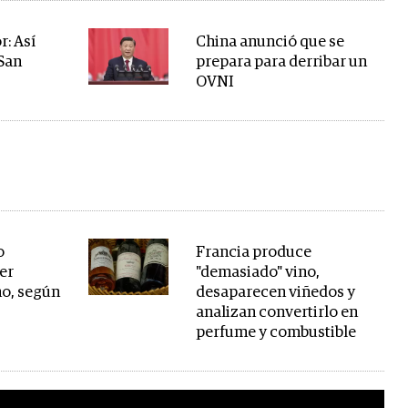
r: Así
China anunció que se
 San
prepara para derribar un
OVNI
o
Francia produce
er
"demasiado" vino,
no, según
desaparecen viñedos y
analizan convertirlo en
perfume y combustible