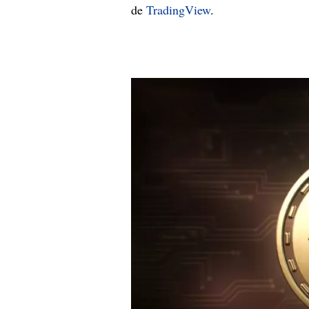
de
TradingView
.