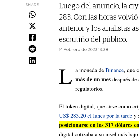
SHARE
Luego del anuncio, la cry
283. Con las horas volvió
anterior y los analistas
escrutiño del público.
14 Febrero de 2023 13.38
L
a moneda de
Binance
, que 
más de un mes
después de q
regulatorios.
El token digital, que sirve como 
US$ 283.20 el lunes por la tarde
y 
posicionarse en los 317 dólares c
digital cotizaba a su nivel más baj