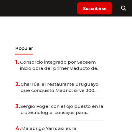
Suscribirse
Popular
1.
Consorcio integrado por Saceem
inició obra del primer viaducto de
los Accesos Este a Montevideo;
inversión total asciende a US$ 54
2.
Charrúa, el restaurante uruguayo
millones
que conquistó Madrid: sirve 300
cubiertos diarios, agota reservas
con un mes de anticipación y
3.
Sergio Fogel con el ojo puesto en la
prepara apertura
biotecnología: consejos para
emprendedores, oportunidades de
inversión y el rol de la IA
4.
Malabrigo Yarn: así es la