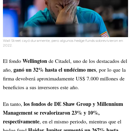
Wall Street cayó duramente, pero algunos hedge funds sobrevivieron en
2022.
Wellington
El fondo
de Citadel, uno de los destacados del
ganó un 32% hasta el undécimo mes
año,
, por lo que la
firma devolverá aproximadamente US$ 7.000 millones de
beneficios a sus inversores este año.
los fondos de DE Shaw Group y Millennium
En tanto,
Management se revalorizaron 23% y 10%,
respectivamente
, en el mismo periodo, mientras que el
Haidar Jupiter aumentó un 267% hasta
hedge fund