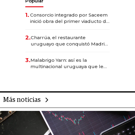
Popular
1.
Consorcio integrado por Saceem
inició obra del primer viaducto de
los Accesos Este a Montevideo;
inversión total asciende a US$ 54
2.
Charrúa, el restaurante
millones
uruguayo que conquistó Madrid:
sirve 300 cubiertos diarios, agota
reservas con un mes de
3.
Malabrigo Yarn: así es la
anticipación y prepara apertura
multinacional uruguaya que le
da de tejer al mundo
Más noticias