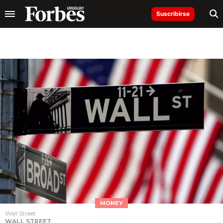
Suscribirse
MONEY
Wall Street
WALL STREET