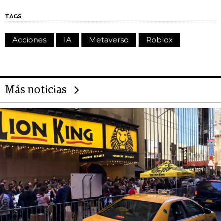
TAGS
Acciones
IA
Metaverso
Roblox
Más noticias