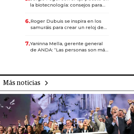
la biotecnología: consejos para
emprendedores, oportunidades
de inversión y el rol de la IA
6.
Roger Dubuis se inspira en los
samuráis para crear un reloj de
US$ 384.000
7.
Yaninna Mella, gerente general
de ANDA: “Las personas son más
importantes que los problemas”
Más noticias