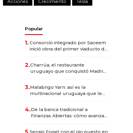
Acciones
Crecimiento
Tesla
Popular
1.
Consorcio integrado por Saceem
inició obra del primer viaducto de
los Accesos Este a Montevideo;
inversión total asciende a US$ 54
2.
Charrúa, el restaurante
millones
uruguayo que conquistó Madrid:
sirve 300 cubiertos diarios, agota
reservas con un mes de
3.
Malabrigo Yarn: así es la
anticipación y prepara apertura
multinacional uruguaya que le
da de tejer al mundo
4.
De la banca tradicional a
Finanzas Abiertas: cómo avanza
el sistema financiero uruguayo
5.
Sergio Fogel con el ojo puesto en