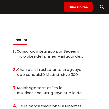
Suscribirse
Popular
1.
Consorcio integrado por Saceem
inició obra del primer viaducto de
los Accesos Este a Montevideo;
inversión total asciende a US$ 54
2.
Charrúa, el restaurante uruguayo
millones
que conquistó Madrid: sirve 300
cubiertos diarios, agota reservas
con un mes de anticipación y
3.
Malabrigo Yarn: así es la
prepara apertura
multinacional uruguaya que le da
de tejer al mundo
4.
De la banca tradicional a Finanzas