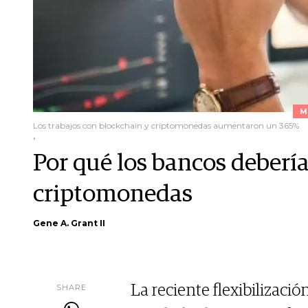
M
Los trabajos con blockchain y criptomonedas aumentaron un 365%
.
Por qué los bancos deberí
criptomonedas
Gene A. Grant II
SHARE
La reciente flexibilizació