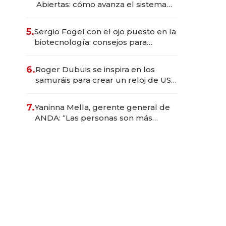
Abiertas: cómo avanza el sistema
financiero uruguayo
5.
Sergio Fogel con el ojo puesto en la
biotecnología: consejos para
emprendedores, oportunidades de
inversión y el rol de la IA
6.
Roger Dubuis se inspira en los
samuráis para crear un reloj de US$
384.000
7.
Yaninna Mella, gerente general de
ANDA: “Las personas son más
importantes que los problemas”