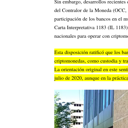
Sin embargo, desarrollos recientes 
del Contralor de la Moneda (OCC, p
participación de los bancos en el 
Carta Interpretativa 1183 (IL 1183)
nacionales para operar con criptom
Esta disposición ratificó que los b
criptomonedas, como custodia y tra
La orientación original en este sent
julio de 2020, aunque en la práctic