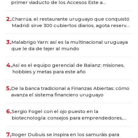
primer viaducto de los Accesos Este a
Montevideo; inversión total asciende a US$ 54
millones
2.
Charrúa, el restaurante uruguayo que conquistó
Madrid: sirve 300 cubiertos diarios, agota reservas
con un mes de anticipación y prepara apertura
3.
Malabrigo Yarn: así es la multinacional uruguaya
que le da de tejer al mundo
4.
Así es el equipo gerencial de Balanz: misiones,
hobbies y metas para este año
5.
De la banca tradicional a Finanzas Abiertas: cómo
avanza el sistema financiero uruguayo
6.
Sergio Fogel con el ojo puesto en la
biotecnología: consejos para emprendedores,
oportunidades de inversión y el rol de la IA
7.
Roger Dubuis se inspira en los samuráis para