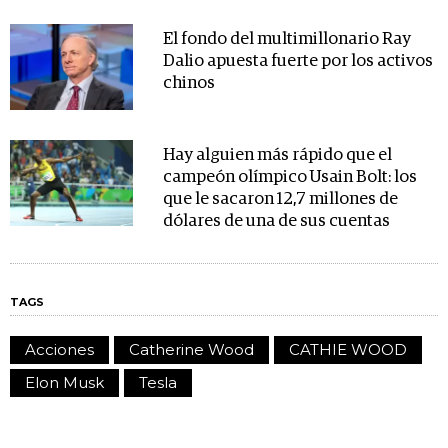
El fondo del multimillonario Ray
Dalio apuesta fuerte por los activos
chinos
Hay alguien más rápido que el
campeón olímpico Usain Bolt: los
que le sacaron 12,7 millones de
dólares de una de sus cuentas
TAGS
Acciones
Catherine Wood
CATHIE WOOD
Elon Musk
Tesla