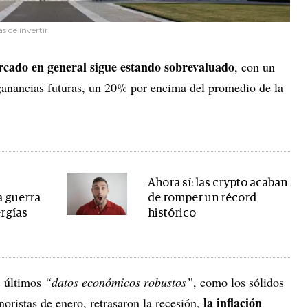
s de invertir.
rcado en general sigue estando sobrevaluado
, con un
ganancias futuras, un 20% por encima del promedio de la
Ahora sí: las crypto acaban
a guerra
de romper un récord
ergías
histórico
 últimos
“datos económicos robustos”
, como los sólidos
la inflación
oristas de enero, retrasaron la recesión,