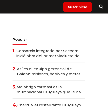
Suscribirse
Popular
1.
Consorcio integrado por Saceem
inició obra del primer viaducto de
los Accesos Este a Montevideo;
inversión total asciende a US$ 54
2.
Así es el equipo gerencial de
millones
Balanz: misiones, hobbies y metas
para este año
3.
Malabrigo Yarn: así es la
multinacional uruguaya que le da
de tejer al mundo
4.
Charrúa, el restaurante uruguayo