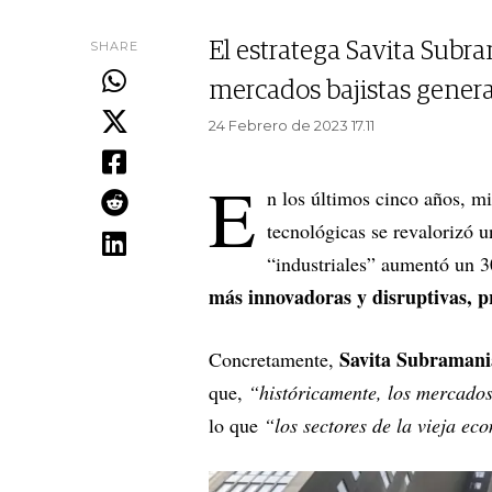
SHARE
El estratega Savita Subr
mercados bajistas genera
24 Febrero de 2023 17.11
E
n los últimos cinco años, m
tecnológicas se revalorizó
“industriales” aumentó un
más innovadoras y disruptivas, pr
Savita Subraman
Concretamente,
que,
“históricamente, los mercados
lo que
“los sectores de la vieja ec