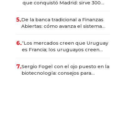
que conquistó Madrid: sirve 300
cubiertos diarios, agota reservas
con un mes de anticipación y
5.
De la banca tradicional a Finanzas
prepara apertura
Abiertas: cómo avanza el sistema
financiero uruguayo
6.
“Los mercados creen que Uruguay
es Francia; los uruguayos creen
que es el Congo”: la crítica del
presidente del BCU al
7.
Sergio Fogel con el ojo puesto en la
conservadurismo financiero
biotecnología: consejos para
emprendedores, oportunidades de
inversión y el rol de la IA