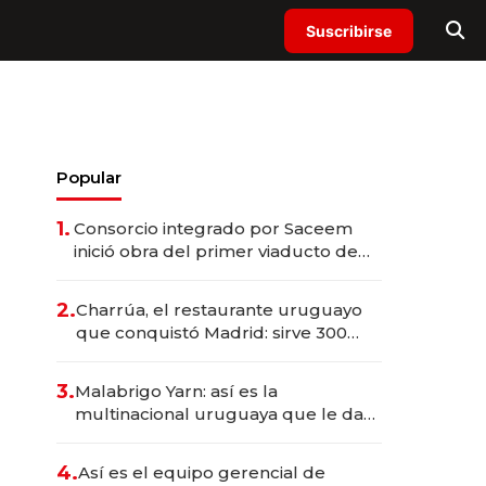
Suscribirse
Popular
1.
Consorcio integrado por Saceem
inició obra del primer viaducto de
los Accesos Este a Montevideo;
inversión total asciende a US$ 54
2.
Charrúa, el restaurante uruguayo
millones
que conquistó Madrid: sirve 300
cubiertos diarios, agota reservas
con un mes de anticipación y
3.
Malabrigo Yarn: así es la
prepara apertura
multinacional uruguaya que le da
de tejer al mundo
4.
Así es el equipo gerencial de