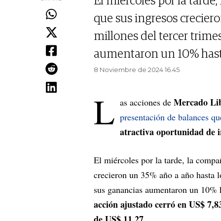
El miércoles por la tard
que sus ingresos crecier
millones del tercer trime
aumentaron un 10% hasta
8 Noviembre de 2024 16.45
L
Mercado Li
as acciones de
presentación de balances q
atractiva oportunidad de i
El miércoles por la tarde, la comp
crecieron un 35% año a año hasta l
sus ganancias aumentaron un 10% h
acción ajustado cerró en US$ 7,83
de US$ 11,27
.