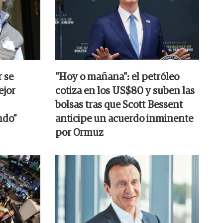
r se
"Hoy o mañana": el petróleo
ejor
cotiza en los US$80 y suben las
bolsas tras que Scott Bessent
ndo”
anticipe un acuerdo inminente
por Ormuz