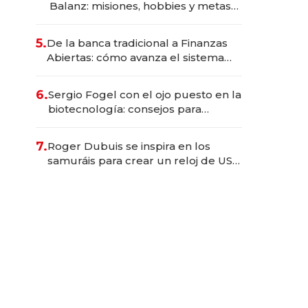
Balanz: misiones, hobbies y metas
para este año
5.
De la banca tradicional a Finanzas
Abiertas: cómo avanza el sistema
financiero uruguayo
6.
Sergio Fogel con el ojo puesto en la
biotecnología: consejos para
emprendedores, oportunidades de
inversión y el rol de la IA
7.
Roger Dubuis se inspira en los
samuráis para crear un reloj de US$
384.000