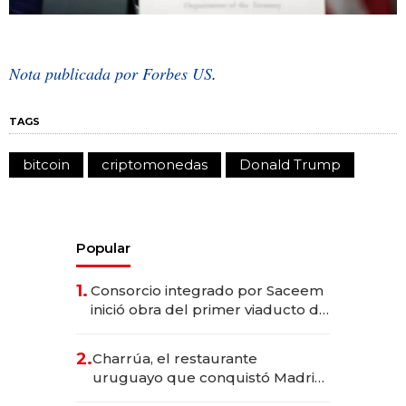
Nota publicada por Forbes US
.
TAGS
bitcoin
criptomonedas
Donald Trump
Popular
1.
Consorcio integrado por Saceem
inició obra del primer viaducto de
los Accesos Este a Montevideo;
inversión total asciende a US$ 54
2.
Charrúa, el restaurante
millones
uruguayo que conquistó Madrid:
sirve 300 cubiertos diarios, agota