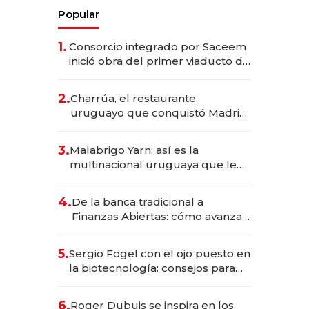
Popular
1.
Consorcio integrado por Saceem
inició obra del primer viaducto de
los Accesos Este a Montevideo;
inversión total asciende a US$ 54
2.
Charrúa, el restaurante
millones
uruguayo que conquistó Madrid:
sirve 300 cubiertos diarios, agota
reservas con un mes de
3.
Malabrigo Yarn: así es la
anticipación y prepara apertura
multinacional uruguaya que le
da de tejer al mundo
4.
De la banca tradicional a
Finanzas Abiertas: cómo avanza
el sistema financiero uruguayo
5.
Sergio Fogel con el ojo puesto en
la biotecnología: consejos para
emprendedores, oportunidades
de inversión y el rol de la IA
6.
Roger Dubuis se inspira en los