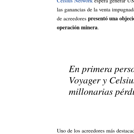
Celsius Network
espera generar US$
las ganancias de la venta impugnad
presentó una objeci
de acreedores
operación minera
.
En primera perso
Voyager y Celsius
millonarias pérd
Uno de los acreedores más destaca