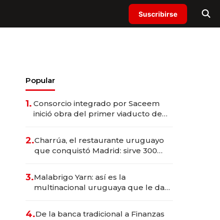
Suscribirse
Popular
1.
Consorcio integrado por Saceem
inició obra del primer viaducto de
los Accesos Este a Montevideo;
inversión total asciende a US$ 54
2.
Charrúa, el restaurante uruguayo
millones
que conquistó Madrid: sirve 300
cubiertos diarios, agota reservas
con un mes de anticipación y
3.
Malabrigo Yarn: así es la
prepara apertura
multinacional uruguaya que le da
de tejer al mundo
4.
De la banca tradicional a Finanzas