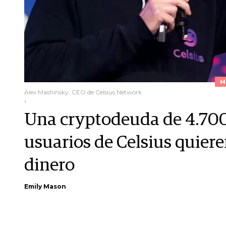
M
Alex Mashinsky, CEO de Celsius Network
.
Una cryptodeuda de 4.700 
usuarios de Celsius quier
dinero
Emily Mason