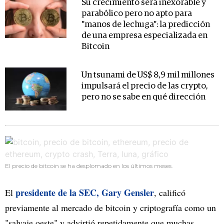
Su crecimiento será inexorable y
parabólico pero no apto para
"manos de lechuga": la predicción
de una empresa especializada en
Bitcoin
Un tsunami de US$ 8,9 mil millones
impulsará el precio de las crypto,
pero no se sabe en qué dirección
El precio de bitcoin se ha desplomado en los últimos meses.
presidente de la SEC, Gary Gensler
El
, calificó
previamente al mercado de bitcoin y criptografía como un
"salvaje oeste" y advirtió repetidamente que muchas