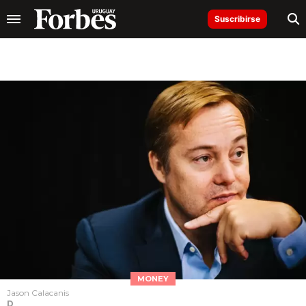
Suscribirse
MONEY
Jason Calacanis
D