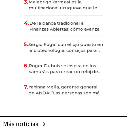
3.
Malabrigo Yarn: así es la
anticipación y prepara apertura
multinacional uruguaya que le
da de tejer al mundo
4.
De la banca tradicional a
Finanzas Abiertas: cómo avanza
el sistema financiero uruguayo
5.
Sergio Fogel con el ojo puesto en
la biotecnología: consejos para
emprendedores, oportunidades
de inversión y el rol de la IA
6.
Roger Dubuis se inspira en los
samuráis para crear un reloj de
US$ 384.000
7.
Yaninna Mella, gerente general
de ANDA: “Las personas son más
importantes que los problemas”
Más noticias