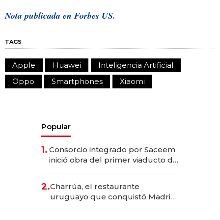
Nota publicada en
Forbes US.
TAGS
Apple
Huawei
Inteligencia Artificial
Oppo
Smartphones
Xiaomi
Popular
1.
Consorcio integrado por Saceem
inició obra del primer viaducto de
los Accesos Este a Montevideo;
inversión total asciende a US$ 54
2.
Charrúa, el restaurante
millones
uruguayo que conquistó Madrid:
sirve 300 cubiertos diarios, agota
reservas con un mes de