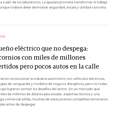
 a salir de los laboratorios. La apuesta promete transformar el trabajo
 aunque todavía debe demostrar seguridad, escala y utilidad concreta.
IOS
sueño eléctrico que no despega:
cornios con miles de millones
rtidos pero pocos autos en la calle
eron revolucionar la industria automotriz con vehículos eléctricos,
gías de vanguardia y modelos de negocio disruptivos, pero no todas
rtups lograron sortear los desafíos del sector. En un mercado que
iles de millones de dólares para escalar, expertise técnica y una
gia comercial sólida, muchas de estas jóvenes compañías terminaron
adas antes de despegar.