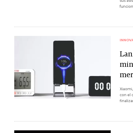
sus asi
funcion
INNOV
Lan
min
mer
Xiaomi,
con el 
finaliz