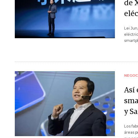
de 
eléc
Lei Jun
eléctri
smartph
NEGOC
Así
sma
y S
Los fab
áreas p