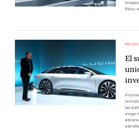
empieza
físico,
NEGOC
El 
uni
inve
Prometi
tecnolo
las sta
exige m
estrate
estrell