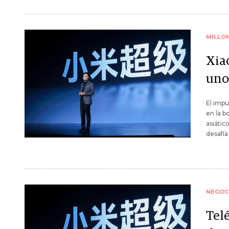
MILLO
Xiao
uno
El impu
en la b
asiátic
desafía
NEGOC
Tel