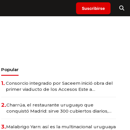
Suscribirse
Popular
1.
Consorcio integrado por Saceem inició obra del
primer viaducto de los Accesos Este a
Montevideo; inversión total asciende a US$ 54
millones
2.
Charrúa, el restaurante uruguayo que
conquistó Madrid: sirve 300 cubiertos diarios,
agota reservas con un mes de anticipación y
prepara apertura
3.
Malabrigo Yarn: así es la multinacional uruguaya