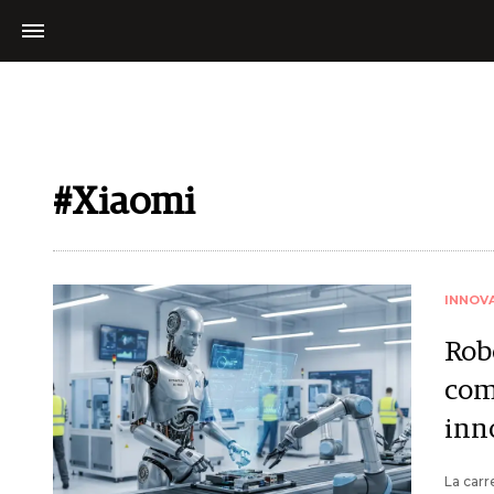
#Xiaomi
INNOV
Rob
com
inn
La carr