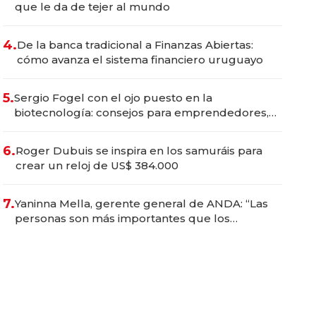
que le da de tejer al mundo
4.
De la banca tradicional a Finanzas Abiertas:
cómo avanza el sistema financiero uruguayo
5.
Sergio Fogel con el ojo puesto en la
biotecnología: consejos para emprendedores,
oportunidades de inversión y el rol de la IA
6.
Roger Dubuis se inspira en los samuráis para
crear un reloj de US$ 384.000
7.
Yaninna Mella, gerente general de ANDA: “Las
personas son más importantes que los
problemas”